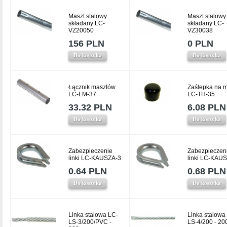
Maszt stalowy
Maszt stalowy
składany LC-
składany LC-
VZ20050
VZ30038
156 PLN
0 PLN
Do koszyka
Do koszyka
Łącznik masztów
Zaślepka na m
LC-LM-37
LC-TH-35
33.32 PLN
6.08 PLN
Do koszyka
Do koszyka
Zabezpieczenie
Zabezpieczen
linki LC-KAUSZA-3
linki LC-KAU
0.64 PLN
0.68 PLN
Do koszyka
Do koszyka
Linka stalowa LC-
Linka stalowa
LS-3/200/PVC -
LS-4/200 - 20