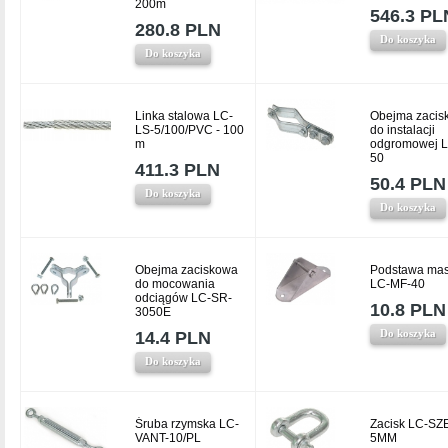
200m
546.3 PL
280.8 PLN
Do koszyka
Do koszyka
Linka stalowa LC-
Obejma zacis
LS-5/100/PVC - 100
do instalacji
m
odgromowej L
50
411.3 PLN
50.4 PLN
Do koszyka
Do koszyka
Obejma zaciskowa
Podstawa mas
do mocowania
LC-MF-40
odciągów LC-SR-
10.8 PLN
3050E
Do koszyka
14.4 PLN
Do koszyka
Śruba rzymska LC-
Zacisk LC-SZ
VANT-10/PL
5MM