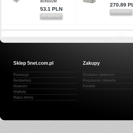
90X60/2M
270.89 P
53.1 PLN
Do koszyka
Do koszyka
Sklep 5net.com.pl
Zakupy
Promocje
Dostawa i płatności
Bestsellery
Regulamin zakupów
Nowości
Kontakt
Artykuły
Mapa strony