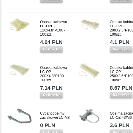
Opaska kablowa
Opaska kablo
LC-OPC-
LC-OPC-
120x4.8*P100 -
200X2.5*P100
100szt.
100szt.
4.04 PLN
4.1 PLN
Do koszyka
Do koszyka
Opaska kablowa
Opaska kablo
LC-OP-
LC-OP-
200X4.8*P100 -
250X3.6*P100
100szt.
100szt.
7.14 PLN
8.67 PLN
Do koszyka
Do koszyka
Cybant obejmy
Obejma zacis
zaciskowej LC-M8
LC-OZ-43/M6
0 PLN
3.6 PLN
Do koszyka
Do koszyka