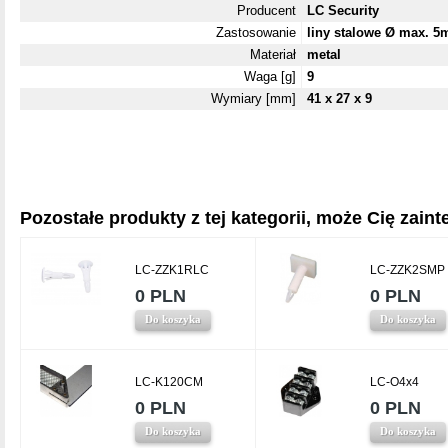
Producent
LC Security
Zastosowanie
liny stalowe Ø max. 
Materiał
metal
Waga [g]
9
Wymiary [mm]
41 x 27 x 9
Pozostałe produkty z tej kategorii, może Cię zainte
LC-ZZK1RLC
LC-ZZK2SMP
0 PLN
0 PLN
Do koszyka
Do koszyka
LC-K120CM
LC-O4x4
0 PLN
0 PLN
Do koszyka
Do koszyka