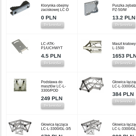
Klorynka obejmy
Puszka zębat
zaciskowej LC-D
PZ-50/W
0 PLN
13.2 PLN
Do koszyka
Do koszyka
LC-ATK-
Maszt kratowy
P1/UCHWYT
L-1500
4.5 PLN
1653 PL
Do koszyka
Do koszyka
Podstawa do
Głowica łączą
masztów LC-L-
LC-L-3300/GL
3300/POD
384 PLN
249 PLN
Do koszyka
Do koszyka
Głowica łącząca
Głowica łączą
LC-L-3300/GL-3/5
LC-L-3300/GL