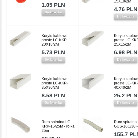
15X10/2M
1.05 PLN
4.76 PLN
Do koszyka
Do koszyka
Koryto kablowe
Koryto kablow
proste LC-KKP-
proste LC-KK
20X18/2M
25X15/2M
5.73 PLN
6.98 PLN
Do koszyka
Do koszyka
Koryto kablowe
Koryto kablow
proste LC-KKP-
proste LC-KK
35X30/2M
40X40/2M
8.58 PLN
25.2 PLN
Do koszyka
Do koszyka
Rura spiralna LC-
Rura spiralna
KRK-16/25M - rolka
GUS-16G/30 -
25m
155.7 PL