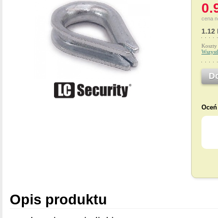
0.
cena n
1.12
Koszty
Wszyst
D
Oceń 
Opis produktu