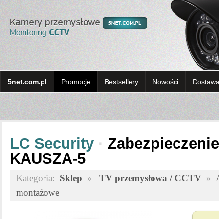
5net.com.pl
Promocje
Bestsellery
Nowości
Dostawa 
LC Security
·
Zabezpieczenie 
KAUSZA-5
Kategoria:
Sklep
»
TV przemysłowa / CCTV
»
montażowe