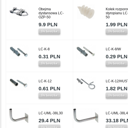
Obejma
Kołek rozporo
dystansowa LC-
styropianu LC
OZP-50
50
9.9 PLN
1.99 PLN
Do koszyka
Do koszyka
LC-K-8
LC-K-8/W
0.31 PLN
0.29 PLN
Do koszyka
Do koszyka
LC-K-12
LC-K-12/HUS
0.61 PLN
1.82 PLN
Do koszyka
Do koszyka
LC-UML-38L30
LC-UML-38L4
29.4 PLN
33.18 PL
Do koszyka
Do koszyka