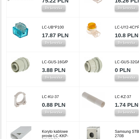
75.22 PLN
16.26 PL
Do koszyka
Do koszyka
LC-UB*P100
LC-UY2-4CI*
17.87 PLN
10.8 PLN
Do koszyka
Do koszyka
LC-GUS-16G/P
LC-GUS-32G/
3.88 PLN
0 PLN
Do koszyka
Do koszyka
LC-KU-37
LC-KZ-37
0.88 PLN
1.74 PLN
Do koszyka
Do koszyka
Koryto kablowe
Samsung STB
proste LC-KKP-
270B