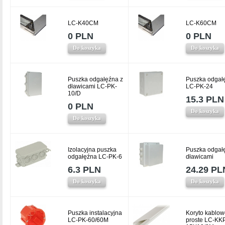
LC-K40CM
LC-K60CM
0 PLN
0 PLN
Do koszyka
Do koszyka
Puszka odgałęźna z
Puszka odgał
dławicami LC-PK-
LC-PK-24
10/D
15.3 PLN
0 PLN
Do koszyka
Do koszyka
Izolacyjna puszka
Puszka odgał
odgałęźna LC-PK-6
dławicami
6.3 PLN
24.29 PL
Do koszyka
Do koszyka
Puszka instalacyjna
Koryto kablow
LC-PK-60/60M
proste LC-KK