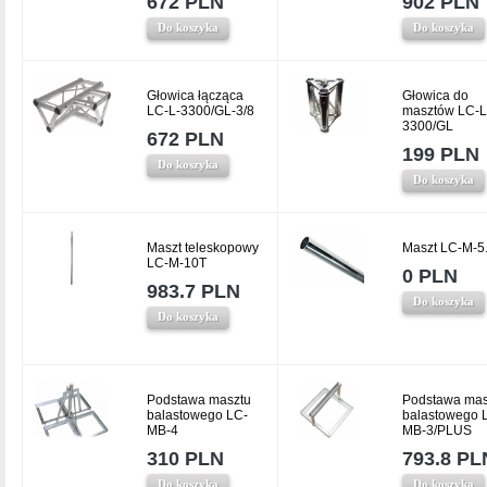
672 PLN
902 PLN
Do koszyka
Do koszyka
Głowica łącząca
Głowica do
LC-L-3300/GL-3/8
masztów LC-L
3300/GL
672 PLN
199 PLN
Do koszyka
Do koszyka
Maszt teleskopowy
Maszt LC-M-5
LC-M-10T
0 PLN
983.7 PLN
Do koszyka
Do koszyka
Podstawa masztu
Podstawa mas
balastowego LC-
balastowego 
MB-4
MB-3/PLUS
310 PLN
793.8 PL
Do koszyka
Do koszyka