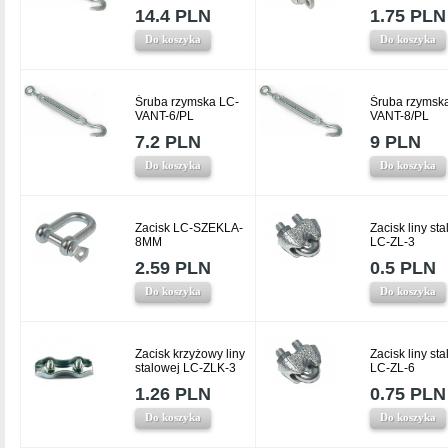
14.4 PLN
1.75 PLN
Do koszyka
Do koszyka
Śruba rzymska LC-
Śruba rzymsk
VANT-6/PL
VANT-8/PL
7.2 PLN
9 PLN
Do koszyka
Do koszyka
Zacisk LC-SZEKLA-
Zacisk liny st
8MM
LC-ZL-3
2.59 PLN
0.5 PLN
Do koszyka
Do koszyka
Zacisk krzyżowy liny
Zacisk liny st
stalowej LC-ZLK-3
LC-ZL-6
1.26 PLN
0.75 PLN
Do koszyka
Do koszyka