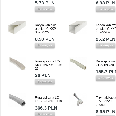
5.73 PLN
6.98 PLN
Do koszyka
Do koszyka
Koryto kablowe
Koryto kablow
proste LC-KKP-
proste LC-KK
35X30/2M
40X40/2M
8.58 PLN
25.2 PLN
Do koszyka
Do koszyka
Rura spiralna LC-
Rura spiralna
KRK-16/25M - rolka
GUS-16G/30 -
25m
155.7 PL
36 PLN
Do koszyka
Do koszyka
Rura spiralna LC-
Trzymak kabla
GUS-32G/30 - 30m
TRZ-3*P200 -
200szt.
366.3 PLN
8.95 PLN
Do koszyka