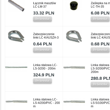
Łącznik masztów
Zaślepka na m
LC-LM-37
LC-TH-35
33.32 PLN
6.08 PLN
Do koszyka
Do koszyka
Zabezpieczenie
Zabezpieczen
linki LC-KAUSZA-3
linki LC-KAU
0.64 PLN
0.68 PLN
Do koszyka
Do koszyka
Linka stalowa LC-
Linka stalowa
LS-3/200 - 200m
LS-3/200/PVC
200m
324.9 PLN
280.8 PL
Do koszyka
Do koszyka
Linka stalowa LC-
Linka stalowa
LS-4/200/PVC - 200
LS-5/100/PVC
m
m