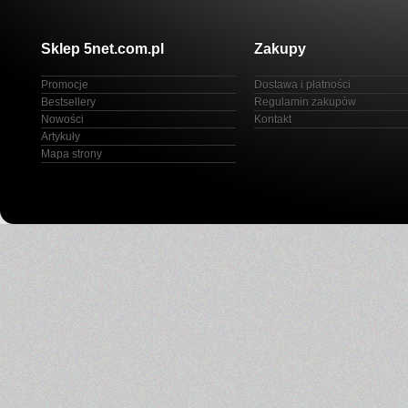
Sklep 5net.com.pl
Zakupy
Promocje
Dostawa i płatności
Bestsellery
Regulamin zakupów
Nowości
Kontakt
Artykuły
Mapa strony