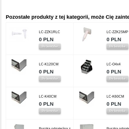
Pozostałe produkty z tej kategorii, może Cię zainte
LC-ZZK1RLC
LC-ZZK2SMP
0 PLN
0 PLN
Do koszyka
Do koszyka
LC-K120CM
LC-O4x4
0 PLN
0 PLN
Do koszyka
Do koszyka
LC-K40CM
LC-K60CM
0 PLN
0 PLN
Do koszyka
Do koszyka
Puszka odgałęźna z
Puszka odgał