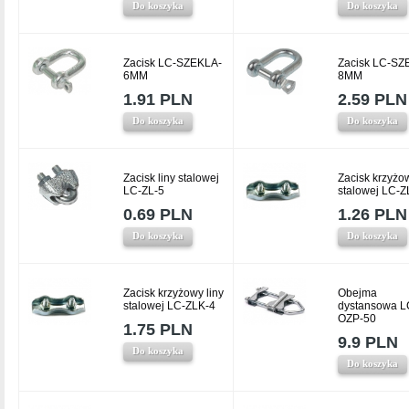
Do koszyka
Do koszyka
Zacisk LC-SZEKLA-
Zacisk LC-SZ
6MM
8MM
1.91 PLN
2.59 PLN
Do koszyka
Do koszyka
Zacisk liny stalowej
Zacisk krzyżow
LC-ZL-5
stalowej LC-Z
0.69 PLN
1.26 PLN
Do koszyka
Do koszyka
Zacisk krzyżowy liny
Obejma
stalowej LC-ZLK-4
dystansowa L
OZP-50
1.75 PLN
9.9 PLN
Do koszyka
Do koszyka