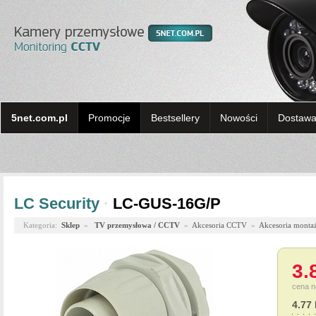
5net.com.pl
Promocje
Bestsellery
Nowości
Dostawa 
LC Security
·
LC-GUS-16G/P
Kategoria:
Sklep
»
TV przemysłowa / CCTV
»
Akcesoria CCTV
»
Akcesoria monta
3.
cena n
4.77