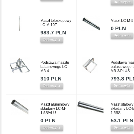
Do koszyka
Maszt teleskopowy
Maszt LC-M-5
LC-M-10T
0 PLN
983.7 PLN
Do koszyka
Do koszyka
Podstawa masztu
Podstawa mas
balastowego LC-
balastowego 
MB-4
MB-3/PLUS
310 PLN
793.8 PL
Do koszyka
Do koszyka
Maszt aluminiowy
Maszt stalowy
składany LC-M-
składany LC-
1.5S/ALU
1.5SS
0 PLN
53.1 PLN
Do koszyka
Do koszyka