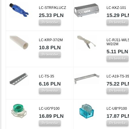
LC-STRF/KLUCZ
LC-KKZ-101
25.33 PLN
15.29 PL
Do koszyka
Do koszyka
LC-KRP-37/2M
LC-RJ11-W/L
W/2/2M
10.8 PLN
5.11 PLN
Do koszyka
Do koszyka
LC-TS-35
LC-A19-TS-3
6.16 PLN
75.22 PL
Do koszyka
Do koszyka
LC-UG*P100
LC-UB*P100
16.89 PLN
17.87 PL
Do koszyka
Do koszyka