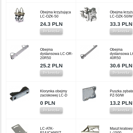
Obejma krzyżująca
Obejma krzyż
LC-OZK-50
LC-OZK-50/W
24.3 PLN
33.3 PLN
Do koszyka
Do koszyka
Obejma
Obejma
dystansowa LC-OR-
dystansowa L
20R50
40R50
25.2 PLN
30.6 PLN
Do koszyka
Do koszyka
Klorynka obejmy
Puszka zębat
zaciskowej LC-D
PZ-50/W
0 PLN
13.2 PLN
Do koszyka
Do koszyka
LC-ATK-
Maszt kratowy
P1/UCHWYT
L-1500