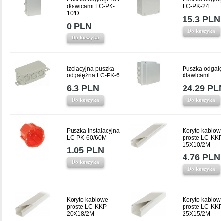
dławicami LC-PK-
LC-PK-24
10/D
15.3 PLN
0 PLN
Do koszyka
Do koszyka
Izolacyjna puszka
Puszka odgał
odgałęźna LC-PK-6
dławicami
6.3 PLN
24.29 PL
Do koszyka
Do koszyka
Puszka instalacyjna
Koryto kablow
LC-PK-60/60M
proste LC-KK
15X10/2M
1.05 PLN
4.76 PLN
Do koszyka
Do koszyka
Koryto kablowe
Koryto kablow
proste LC-KKP-
proste LC-KK
20X18/2M
25X15/2M