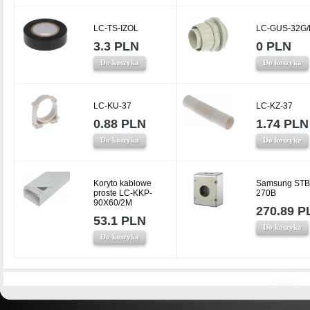
LC-TS-IZOL
LC-GUS-32G/
3.3 PLN
0 PLN
Do koszyka
Do koszyka
LC-KU-37
LC-KZ-37
0.88 PLN
1.74 PLN
Do koszyka
Do koszyka
Koryto kablowe
Samsung STB
proste LC-KKP-
270B
90X60/2M
270.89 P
53.1 PLN
Do koszyka
Do koszyka