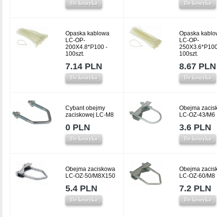
Do koszyka
Do koszyka
Opaska kablowa
Opaska kablo
LC-OP-
LC-OP-
200X4.8*P100 -
250X3.6*P100
100szt.
100szt.
7.14 PLN
8.67 PLN
Do koszyka
Do koszyka
Cybant obejmy
Obejma zacis
zaciskowej LC-M8
LC-OZ-43/M6
0 PLN
3.6 PLN
Do koszyka
Do koszyka
Obejma zaciskowa
Obejma zacis
LC-OZ-50/M8X150
LC-OZ-60/M8
5.4 PLN
7.2 PLN
Do koszyka
Do koszyka