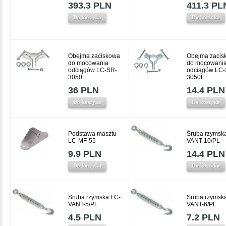
393.3 PLN
411.3 PL
Do koszyka
Do koszyka
Obejma zaciskowa
Obejma zacis
do mocowania
do mocowani
odciągów LC-SR-
odciągów LC-
3050
3050E
36 PLN
14.4 PLN
Do koszyka
Do koszyka
Podstawa masztu
Śruba rzymsk
LC-MF-55
VANT-10/PL
9.9 PLN
14.4 PLN
Do koszyka
Do koszyka
Śruba rzymska LC-
Śruba rzymsk
VANT-5/PL
VANT-6/PL
4.5 PLN
7.2 PLN