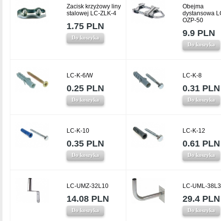
Zacisk krzyżowy liny
Obejma
stalowej LC-ZLK-4
dystansowa L
OZP-50
1.75 PLN
9.9 PLN
Do koszyka
Do koszyka
LC-K-6/W
LC-K-8
0.25 PLN
0.31 PLN
Do koszyka
Do koszyka
LC-K-10
LC-K-12
0.35 PLN
0.61 PLN
Do koszyka
Do koszyka
LC-UMZ-32L10
LC-UML-38L3
14.08 PLN
29.4 PLN
Do koszyka
Do koszyka