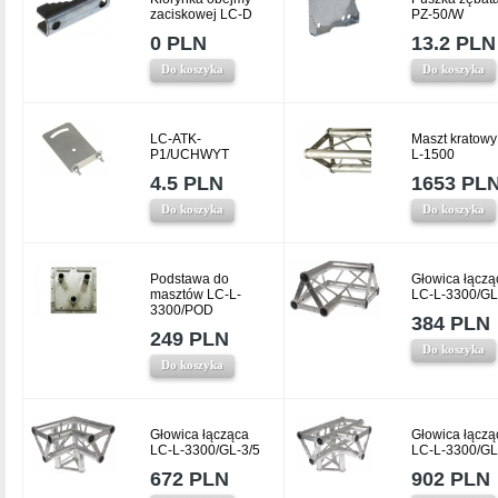
zaciskowej LC-D
PZ-50/W
0 PLN
13.2 PLN
Do koszyka
Do koszyka
LC-ATK-
Maszt kratowy
P1/UCHWYT
L-1500
4.5 PLN
1653 PL
Do koszyka
Do koszyka
Podstawa do
Głowica łączą
masztów LC-L-
LC-L-3300/GL
3300/POD
384 PLN
249 PLN
Do koszyka
Do koszyka
Głowica łącząca
Głowica łączą
LC-L-3300/GL-3/5
LC-L-3300/GL
672 PLN
902 PLN