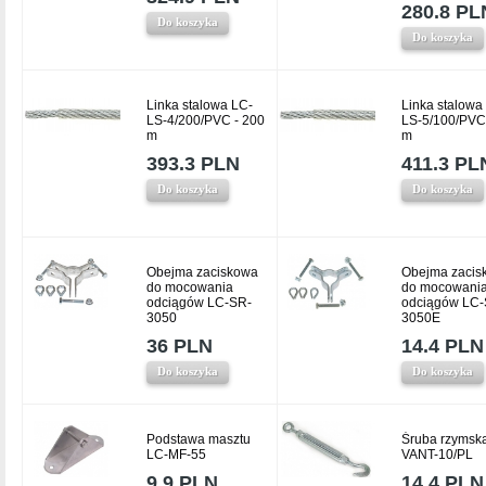
280.8 PL
Do koszyka
Do koszyka
Linka stalowa LC-
Linka stalowa
LS-4/200/PVC - 200
LS-5/100/PVC
m
m
393.3 PLN
411.3 PL
Do koszyka
Do koszyka
Obejma zaciskowa
Obejma zacis
do mocowania
do mocowani
odciągów LC-SR-
odciągów LC-
3050
3050E
36 PLN
14.4 PLN
Do koszyka
Do koszyka
Podstawa masztu
Śruba rzymsk
LC-MF-55
VANT-10/PL
9.9 PLN
14.4 PLN