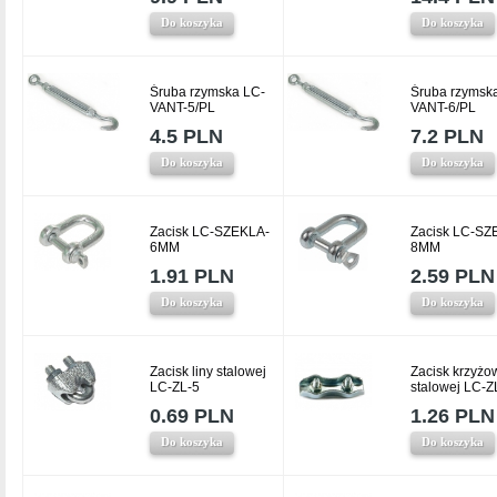
Do koszyka
Do koszyka
Śruba rzymska LC-
Śruba rzymsk
VANT-5/PL
VANT-6/PL
4.5 PLN
7.2 PLN
Do koszyka
Do koszyka
Zacisk LC-SZEKLA-
Zacisk LC-SZ
6MM
8MM
1.91 PLN
2.59 PLN
Do koszyka
Do koszyka
Zacisk liny stalowej
Zacisk krzyżow
LC-ZL-5
stalowej LC-Z
0.69 PLN
1.26 PLN
Do koszyka
Do koszyka