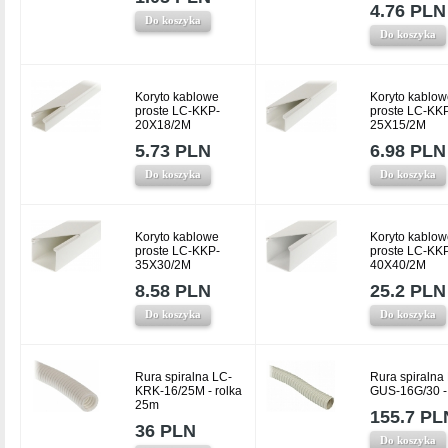
4.76 PLN
Do koszyka
Do koszyka
Koryto kablowe
Koryto kablow
proste LC-KKP-
proste LC-KK
20X18/2M
25X15/2M
5.73 PLN
6.98 PLN
Do koszyka
Do koszyka
Koryto kablowe
Koryto kablow
proste LC-KKP-
proste LC-KK
35X30/2M
40X40/2M
8.58 PLN
25.2 PLN
Do koszyka
Do koszyka
Rura spiralna LC-
Rura spiralna
KRK-16/25M - rolka
GUS-16G/30 -
25m
155.7 PL
36 PLN
Do koszyka