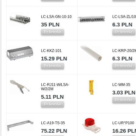
LC-LSA-GN-10-10
LC-LSA-ZL/10
35 PLN
6.3 PLN
Do koszyka
Do koszyka
LC-KKZ-101
LC-KRP-20/2
15.29 PLN
6.3 PLN
Do koszyka
Do koszyka
LC-RJ11-W/LSA-
LC-WM-35
W/2/2M
3.03 PLN
5.11 PLN
Do koszyka
Do koszyka
LC-A19-TS-35
LC-UR*P100
75.22 PLN
16.26 PL