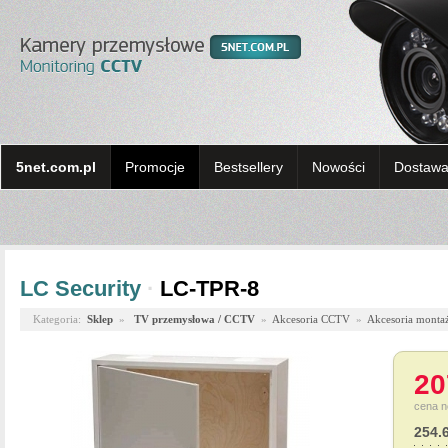
5net.com.pl
Promocje
Bestsellery
Nowości
Dostawa 
LC Security
·
LC-TPR-8
Kategoria:
Sklep
»
TV przemysłowa / CCTV
»
Akcesoria CCTV
»
Akcesoria monta
20
cena n
254.