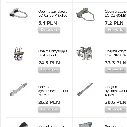
Obejma zaciskowa
Obejma zacis
LC-OZ-50/M8X150
LC-OZ-60/M8
5.4 PLN
7.2 PLN
Do koszyka
Do koszyka
Obejma krzyżująca
Obejma krzyż
LC-OZK-50
LC-OZK-50/W
24.3 PLN
33.3 PLN
Do koszyka
Do koszyka
Obejma
Obejma
dystansowa LC-OR-
dystansowa L
20R50
40R50
25.2 PLN
30.6 PLN
Do koszyka
Do koszyka
Klorynka obejmy
Puszka zębat