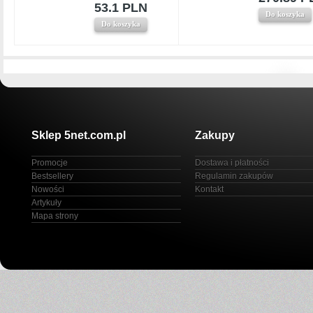
53.1 PLN
Do koszyka
Do koszyka
Sklep 5net.com.pl
Zakupy
Promocje
Dostawa i płatności
Bestsellery
Regulamin zakupów
Nowości
Kontakt
Artykuły
Mapa strony