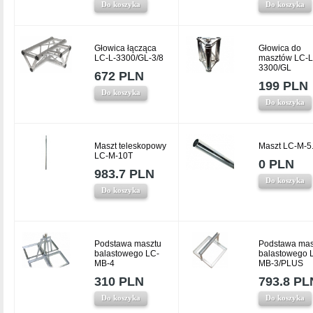
Do koszyka
Do koszyka
Głowica łącząca
Głowica do
LC-L-3300/GL-3/8
masztów LC-L
3300/GL
672 PLN
199 PLN
Do koszyka
Do koszyka
Maszt teleskopowy
Maszt LC-M-5
LC-M-10T
0 PLN
983.7 PLN
Do koszyka
Do koszyka
Podstawa masztu
Podstawa mas
balastowego LC-
balastowego 
MB-4
MB-3/PLUS
310 PLN
793.8 PL
Do koszyka
Do koszyka