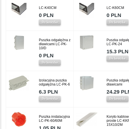
LC-K40CM
LC-K60CM
0 PLN
0 PLN
Do koszyka
Do koszyka
Puszka odgałęźna z
Puszka odgał
dławicami LC-PK-
LC-PK-24
10/D
15.3 PLN
0 PLN
Do koszyka
Do koszyka
Izolacyjna puszka
Puszka odgał
odgałęźna LC-PK-6
dławicami
6.3 PLN
24.29 PL
Do koszyka
Do koszyka
Puszka instalacyjna
Koryto kablow
LC-PK-60/60M
proste LC-KK
15X10/2M
1.05 PLN