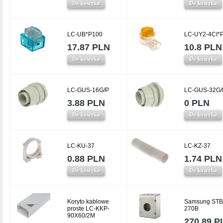
Do koszyka
Do koszyka
LC-UB*P100
LC-UY2-4CI*
17.87 PLN
10.8 PLN
Do koszyka
Do koszyka
LC-GUS-16G/P
LC-GUS-32G/
3.88 PLN
0 PLN
Do koszyka
Do koszyka
LC-KU-37
LC-KZ-37
0.88 PLN
1.74 PLN
Do koszyka
Do koszyka
Koryto kablowe
Samsung STB
proste LC-KKP-
270B
90X60/2M
270.89 P