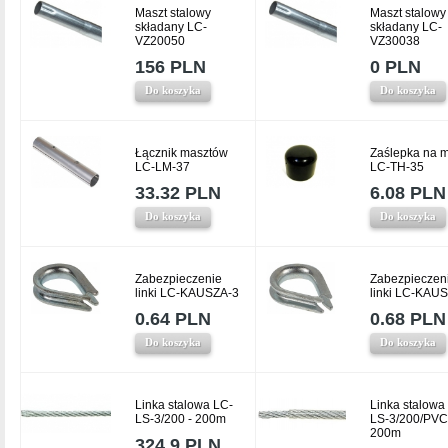
Maszt stalowy
Maszt stalowy
składany LC-
składany LC-
VZ20050
VZ30038
156 PLN
0 PLN
Do koszyka
Do koszyka
Łącznik masztów
Zaślepka na m
LC-LM-37
LC-TH-35
33.32 PLN
6.08 PLN
Do koszyka
Do koszyka
Zabezpieczenie
Zabezpieczen
linki LC-KAUSZA-3
linki LC-KAU
0.64 PLN
0.68 PLN
Do koszyka
Do koszyka
Linka stalowa LC-
Linka stalowa
LS-3/200 - 200m
LS-3/200/PVC
200m
324.9 PLN