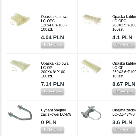
Opaska kablowa
Opaska kablo
LC-OPC-
LC-OPC-
120x4.8*P100 -
200X2.5*P100
100szt.
100szt.
4.04 PLN
4.1 PLN
Do koszyka
Do koszyka
Opaska kablowa
Opaska kablo
LC-OP-
LC-OP-
200X4.8*P100 -
250X3.6*P100
100szt.
100szt.
7.14 PLN
8.67 PLN
Do koszyka
Do koszyka
Cybant obejmy
Obejma zacis
zaciskowej LC-M8
LC-OZ-43/M6
0 PLN
3.6 PLN
Do koszyka
Do koszyka