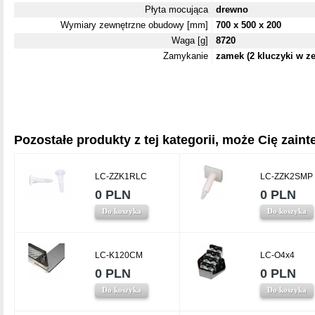
Płyta mocująca
drewno
Wymiary zewnętrzne obudowy [mm]
700 x 500 x 200
Waga [g]
8720
Zamykanie
zamek (2 kluczyki w ze
Pozostałe produkty z tej kategorii, może Cię zainte
LC-ZZK1RLC
LC-ZZK2SMP
0 PLN
0 PLN
Do koszyka
Do koszyka
LC-K120CM
LC-O4x4
0 PLN
0 PLN
Do koszyka
Do koszyka