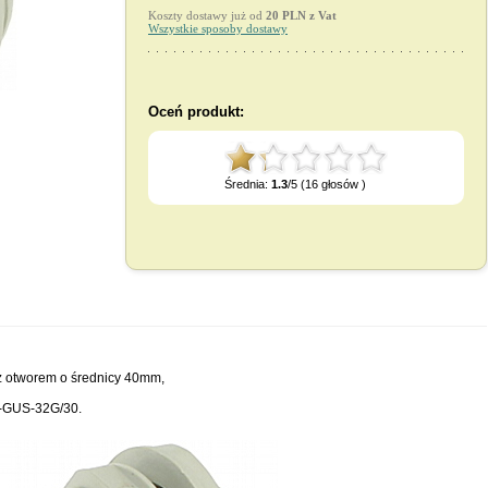
Koszty dostawy już od
20 PLN z Vat
Wszystkie sposoby dostawy
Oceń produkt:
Średnia:
1.3
/5 (16 głosów )
z otworem o średnicy 40mm,
-GUS-32G/30.