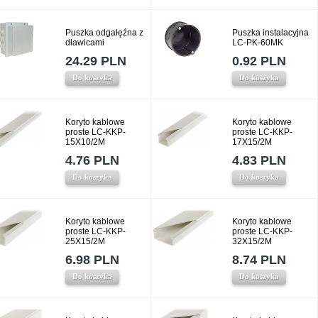
Puszka odgałęźna z
Puszka instalacyjna
dławicami
LC-PK-60MK
24.29 PLN
0.92 PLN
Do koszyka
Do koszyka
Koryto kablowe
Koryto kablowe
proste LC-KKP-
proste LC-KKP-
15X10/2M
17X15/2M
4.76 PLN
4.83 PLN
Do koszyka
Do koszyka
Koryto kablowe
Koryto kablowe
proste LC-KKP-
proste LC-KKP-
25X15/2M
32X15/2M
6.98 PLN
8.74 PLN
Do koszyka
Do koszyka