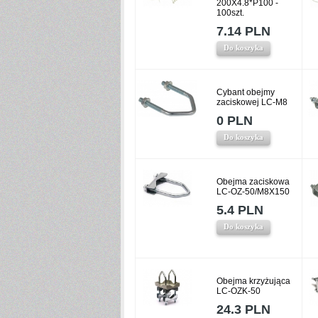
200X4.8*P100 -
100szt.
7.14 PLN
Do koszyka
Cybant obejmy
zaciskowej LC-M8
0 PLN
Do koszyka
Obejma zaciskowa
LC-OZ-50/M8X150
5.4 PLN
Do koszyka
Obejma krzyżująca
LC-OZK-50
24.3 PLN