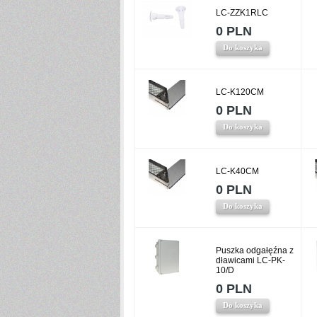
LC-ZZK1RLC
0 PLN
Do koszyka
LC-K120CM
0 PLN
Do koszyka
LC-K40CM
0 PLN
Do koszyka
Puszka odgałęźna z
dławicami LC-PK-
10/D
0 PLN
Do koszyka