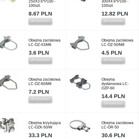
250X3.6*P100 -
300X4.6*P100 -
100szt.
100szt.
8.67 PLN
12.82 PLN
Do koszyka
Do koszyka
Obejma zaciskowa
Obejma zaciskowa
LC-OZ-43/M6
LC-OZ-50/M8
3.6 PLN
4.5 PLN
Do koszyka
Do koszyka
Obejma zaciskowa
Obejma
LC-OZ-60/M8
dystansowa LC-
OZP-60
7.2 PLN
14.4 PLN
Do koszyka
Do koszyka
Obejma krzyżująca
Obejma zaciskowa
LC-OZK-50/W
LC-OR-50
33.3 PLN
30.6 PLN