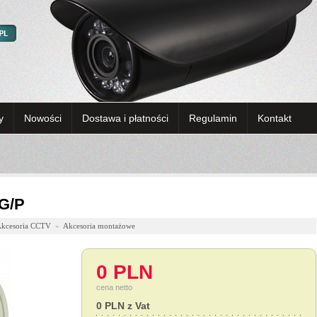
y
Nowości
Dostawa i płatności
Regulamin
Kontakt
G/P
kcesoria CCTV
»
Akcesoria montażowe
0 PLN
cena netto
0 PLN z Vat