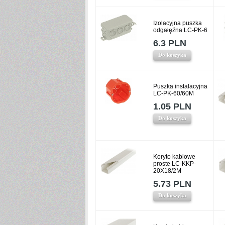
Izolacyjna puszka
odgałęźna LC-PK-6
6.3 PLN
Do koszyka
Puszka instalacyjna
LC-PK-60/60M
1.05 PLN
Do koszyka
Koryto kablowe
proste LC-KKP-
20X18/2M
5.73 PLN
Do koszyka