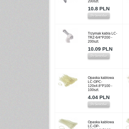
200szt.
10.8 PLN
Do koszyka
Trzymak kabla LC-
TRZ-6/4*P200 -
200szt.
10.09 PLN
Do koszyka
Opaska kablowa
LC-OPC-
120x4.8*P100 -
100szt.
4.04 PLN
Do koszyka
Opaska kablowa
LC-OP-