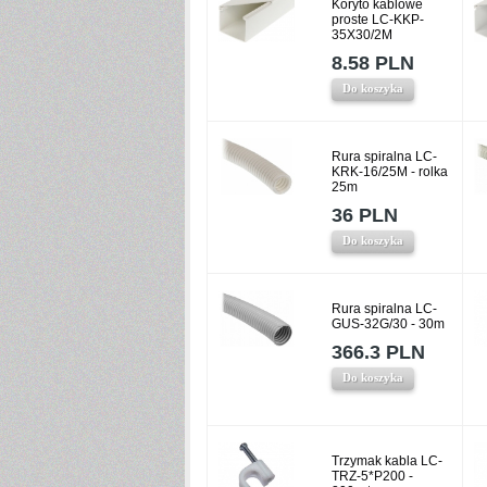
Koryto kablowe
proste LC-KKP-
35X30/2M
8.58 PLN
Do koszyka
Rura spiralna LC-
KRK-16/25M - rolka
25m
36 PLN
Do koszyka
Rura spiralna LC-
GUS-32G/30 - 30m
366.3 PLN
Do koszyka
Trzymak kabla LC-
TRZ-5*P200 -