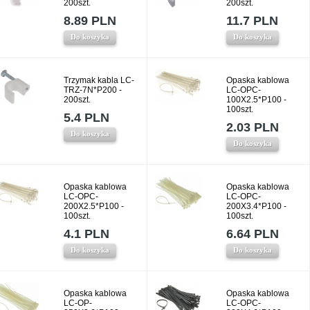
200szt.
200szt.
8.89 PLN
11.7 PLN
Do koszyka
Do koszyka
Trzymak kabla LC-
Opaska kablowa
TRZ-7N*P200 -
LC-OPC-
200szt.
100X2.5*P100 -
100szt.
5.4 PLN
2.03 PLN
Do koszyka
Do koszyka
Opaska kablowa
Opaska kablowa
LC-OPC-
LC-OPC-
200X2.5*P100 -
200X3.4*P100 -
100szt.
100szt.
4.1 PLN
6.64 PLN
Do koszyka
Do koszyka
Opaska kablowa
Opaska kablowa
LC-OP-
LC-OPC-