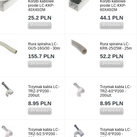
Koryto kablowe
Koryto kablowe
proste LC-KKP-
proste LC-KKP-
40X40/2M
60X40/2M
25.2 PLN
44.1 PLN
Do koszyka
Do koszyka
Rura spiralna LC-
Rura spiralna LC-
GUS-16G/30 - 30m
KRK-25/25M - 25m
155.7 PLN
52.2 PLN
Do koszyka
Do koszyka
Trzymak kabla LC-
Trzymak kabla LC-
TRZ-3*P200 -
TRZ-4/2*P200 -
200szt.
200szt.
8.95 PLN
8.95 PLN
Do koszyka
Do koszyka
Trzymak kabla LC-
Trzymak kabla LC-
TRZ-5/2.5*P200 -
TRZ-6*P200 -