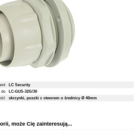
ent
LC Security
 do
LC-GUS-32G/30
ość
skrzynki, puszki z otworem o średnicy Ø 40mm
rii, może Cię zainteresują...