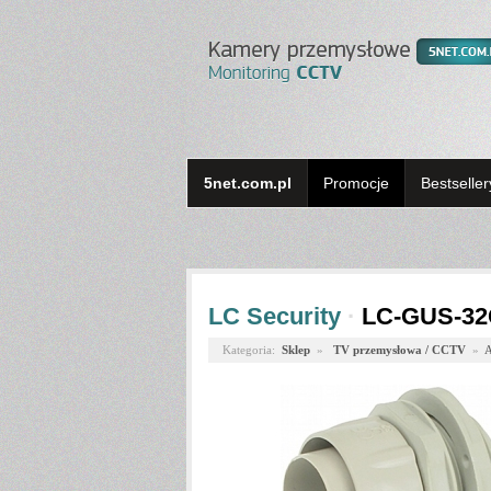
5net.com.pl
Promocje
Bestseller
LC Security
·
LC-GUS-32
Kategoria:
Sklep
»
TV przemysłowa / CCTV
»
A