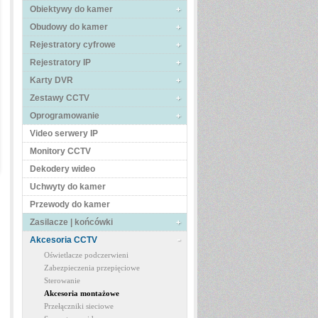
Obiektywy do kamer
Obudowy do kamer
Rejestratory cyfrowe
Rejestratory IP
Karty DVR
Zestawy CCTV
Oprogramowanie
Video serwery IP
Monitory CCTV
Dekodery wideo
Uchwyty do kamer
Przewody do kamer
Zasilacze | końcówki
Akcesoria CCTV
Oświetlacze podczerwieni
Zabezpieczenia przepięciowe
Sterowanie
Akcesoria montażowe
Przełączniki sieciowe