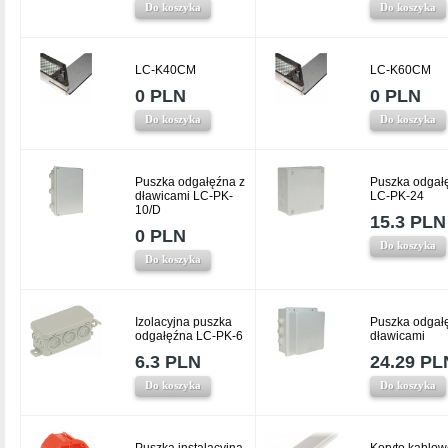
Do koszyka
Do koszyka
LC-K40CM
LC-K60CM
0 PLN
0 PLN
Do koszyka
Do koszyka
Puszka odgałęźna z
Puszka odgał
dławicami LC-PK-
LC-PK-24
10/D
15.3 PLN
0 PLN
Do koszyka
Do koszyka
Izolacyjna puszka
Puszka odgał
odgałęźna LC-PK-6
dławicami
6.3 PLN
24.29 PL
Do koszyka
Do koszyka