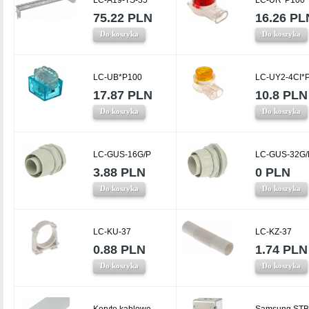
LC-A19-TS-35
LC-UR*P100
75.22 PLN
16.26 PL
Do koszyka
Do koszyka
LC-UB*P100
LC-UY2-4CI*
17.87 PLN
10.8 PLN
Do koszyka
Do koszyka
LC-GUS-16G/P
LC-GUS-32G/
3.88 PLN
0 PLN
Do koszyka
Do koszyka
LC-KU-37
LC-KZ-37
0.88 PLN
1.74 PLN
Do koszyka
Do koszyka