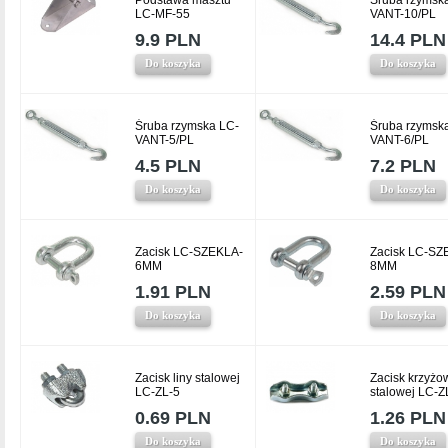
Podstawa masztu
Śruba rzymsk
LC-MF-55
VANT-10/PL
9.9 PLN
14.4 PLN
Do koszyka
Do koszyka
Śruba rzymska LC-
Śruba rzymsk
VANT-5/PL
VANT-6/PL
4.5 PLN
7.2 PLN
Do koszyka
Do koszyka
Zacisk LC-SZEKLA-
Zacisk LC-SZ
6MM
8MM
1.91 PLN
2.59 PLN
Do koszyka
Do koszyka
Zacisk liny stalowej
Zacisk krzyżow
LC-ZL-5
stalowej LC-Z
0.69 PLN
1.26 PLN
Do koszyka
Do koszyka