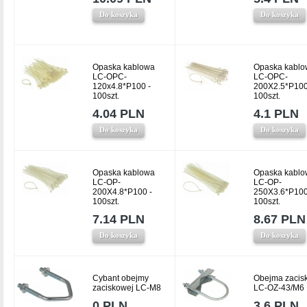
Do koszyka
Do koszyka
Opaska kablowa
Opaska kablo
LC-OPC-
LC-OPC-
120x4.8*P100 -
200X2.5*P100
100szt.
100szt.
4.04 PLN
4.1 PLN
Do koszyka
Do koszyka
Opaska kablowa
Opaska kablo
LC-OP-
LC-OP-
200X4.8*P100 -
250X3.6*P100
100szt.
100szt.
7.14 PLN
8.67 PLN
Do koszyka
Do koszyka
Cybant obejmy
Obejma zacis
zaciskowej LC-M8
LC-OZ-43/M6
0 PLN
3.6 PLN