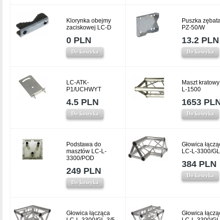
Klorynka obejmy
Puszka zębat
zaciskowej LC-D
PZ-50/W
0 PLN
13.2 PLN
Do koszyka
Do koszyka
LC-ATK-
Maszt kratowy
P1/UCHWYT
L-1500
4.5 PLN
1653 PL
Do koszyka
Do koszyka
Podstawa do
Głowica łączą
masztów LC-L-
LC-L-3300/GL
3300/POD
384 PLN
249 PLN
Do koszyka
Do koszyka
Głowica łącząca
Głowica łączą