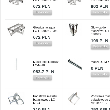
LC-L-3300/GL-3/5
LC-L-3300/GL
672 PLN
902 PLN
Do koszyka
Do koszyka
Głowica łącząca
Głowica do
LC-L-3300/GL-3/8
masztów LC-L
3300/GL
672 PLN
199 PLN
Do koszyka
Do koszyka
Maszt teleskopowy
Maszt LC-M-5
LC-M-10T
0 PLN
983.7 PLN
Do koszyka
Do koszyka
Podstawa masztu
Podstawa mas
balastowego LC-
balastowego 
MB-4
MB-3/PLUS
310 PLN
793.8 PL