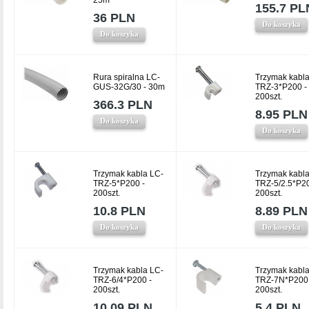
25m
155.7 PL
36 PLN
Do koszyka
Do koszyka
Rura spiralna LC-
Trzymak kabla
GUS-32G/30 - 30m
TRZ-3*P200 -
200szt.
366.3 PLN
8.95 PLN
Do koszyka
Do koszyka
Trzymak kabla LC-
Trzymak kabla
TRZ-5*P200 -
TRZ-5/2.5*P20
200szt.
200szt.
10.8 PLN
8.89 PLN
Do koszyka
Do koszyka
Trzymak kabla LC-
Trzymak kabla
TRZ-6/4*P200 -
TRZ-7N*P200 
200szt.
200szt.
10.09 PLN
5.4 PLN