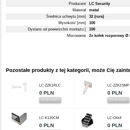
Producent
LC Security
Materiał
metal
Średnica uchwytu [mm]
32 (rura)
Wysokość [mm]
100
Dystans od powierzchni montażu [
100
Mocowanie
2x kołek rozporowy 
Pozostałe produkty z tej kategorii, może Cię zainte
LC-ZZK1RLC
LC-ZZK2SMP
0 PLN
0 PLN
Do koszyka
Do koszyka
LC-K120CM
LC-O4x4
0 PLN
0 PLN