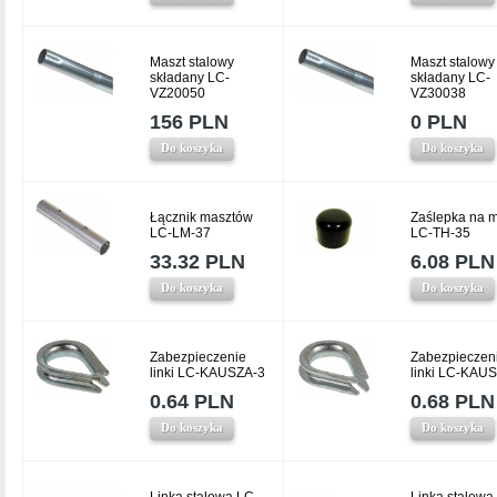
Maszt stalowy
Maszt stalowy
składany LC-
składany LC-
VZ20050
VZ30038
156 PLN
0 PLN
Do koszyka
Do koszyka
Łącznik masztów
Zaślepka na m
LC-LM-37
LC-TH-35
33.32 PLN
6.08 PLN
Do koszyka
Do koszyka
Zabezpieczenie
Zabezpieczen
linki LC-KAUSZA-3
linki LC-KAU
0.64 PLN
0.68 PLN
Do koszyka
Do koszyka