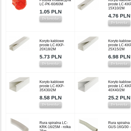
Puszka instalacyjna
Koryto kablow
LC-PK-60/60M
proste LC-KK
15X10/2M
1.05 PLN
4.76 PLN
Do koszyka
Do koszyka
Koryto kablowe
Koryto kablow
proste LC-KKP-
proste LC-KK
20X18/2M
25X15/2M
5.73 PLN
6.98 PLN
Do koszyka
Do koszyka
Koryto kablowe
Koryto kablow
proste LC-KKP-
proste LC-KK
35X30/2M
40X40/2M
8.58 PLN
25.2 PLN
Do koszyka
Do koszyka
Rura spiralna LC-
Rura spiralna
KRK-16/25M - rolka
GUS-16G/30 -