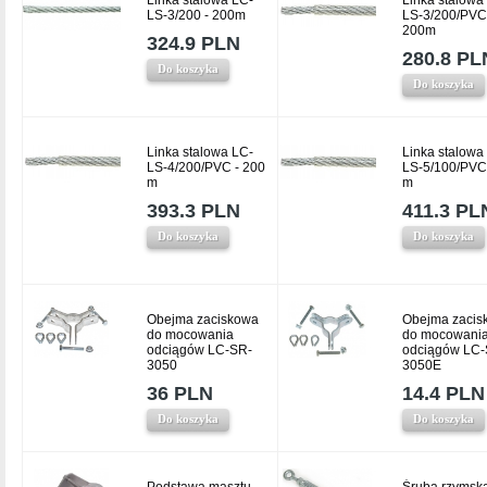
Linka stalowa LC-
Linka stalowa
LS-3/200 - 200m
LS-3/200/PVC
200m
324.9 PLN
280.8 PL
Do koszyka
Do koszyka
Linka stalowa LC-
Linka stalowa
LS-4/200/PVC - 200
LS-5/100/PVC
m
m
393.3 PLN
411.3 PL
Do koszyka
Do koszyka
Obejma zaciskowa
Obejma zacis
do mocowania
do mocowani
odciągów LC-SR-
odciągów LC-
3050
3050E
36 PLN
14.4 PLN
Do koszyka
Do koszyka