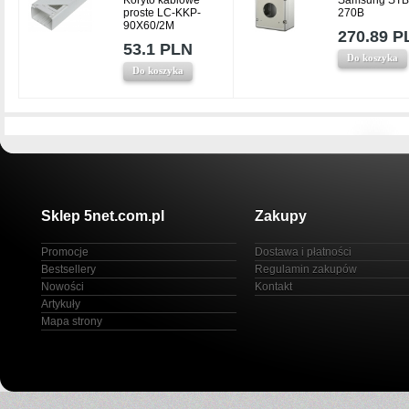
Koryto kablowe
Samsung STB
proste LC-KKP-
270B
90X60/2M
270.89 P
53.1 PLN
Do koszyka
Do koszyka
Sklep 5net.com.pl
Zakupy
Promocje
Dostawa i płatności
Bestsellery
Regulamin zakupów
Nowości
Kontakt
Artykuły
Mapa strony