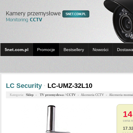
5net.com.pl
Promocje
Bestsellery
Nowości
Dostawa 
LC Security
·
LC-UMZ-32L10
Kategoria:
Sklep
»
TV przemysłowa / CCTV
»
Akcesoria CCTV
»
Akcesoria monta
14
cena n
17.3