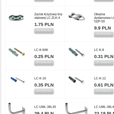
Zacisk krzyżowy liny
Obejma
stalowej LC-ZLK-4
dystansowa L
OZP-50
1.75 PLN
9.9 PLN
Do koszyka
Do koszyka
LC-K-6/W
LC-K-8
0.25 PLN
0.31 PLN
Do koszyka
Do koszyka
LC-K-10
LC-K-12
0.35 PLN
0.61 PLN
Do koszyka
Do koszyka
LC-UML-38L30
LC-UML-38L4
29.4 PLN
33.18 PL