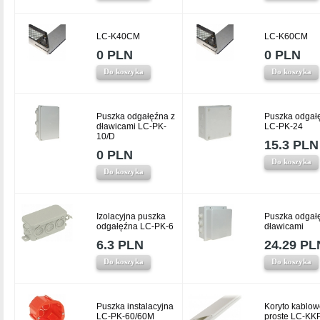
LC-K40CM
LC-K60CM
0 PLN
0 PLN
Do koszyka
Do koszyka
Puszka odgałęźna z
Puszka odgał
dławicami LC-PK-
LC-PK-24
10/D
15.3 PLN
0 PLN
Do koszyka
Do koszyka
Izolacyjna puszka
Puszka odgał
odgałęźna LC-PK-6
dławicami
6.3 PLN
24.29 PL
Do koszyka
Do koszyka
Puszka instalacyjna
Koryto kablow
LC-PK-60/60M
proste LC-KK