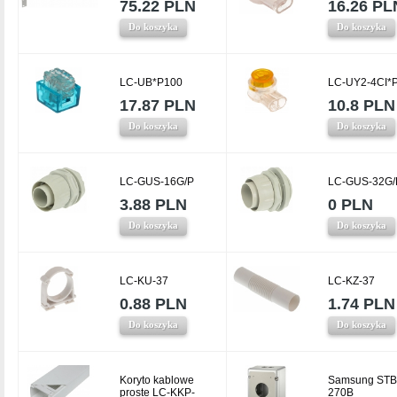
75.22 PLN
16.26 PL
Do koszyka
Do koszyka
LC-UB*P100
LC-UY2-4CI*
17.87 PLN
10.8 PLN
Do koszyka
Do koszyka
LC-GUS-16G/P
LC-GUS-32G/
3.88 PLN
0 PLN
Do koszyka
Do koszyka
LC-KU-37
LC-KZ-37
0.88 PLN
1.74 PLN
Do koszyka
Do koszyka
Koryto kablowe
Samsung STB
proste LC-KKP-
270B