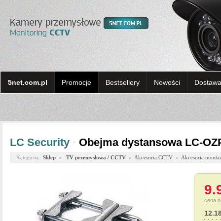
5net.com.pl
Promocje
Bestsellery
Nowości
Dostawa 
LC Security
·
Obejma dystansowa LC-OZ
Kategoria:
Sklep
»
TV przemysłowa / CCTV
»
Akcesoria CCTV
»
Akcesoria monta
9.
cena n
12.1