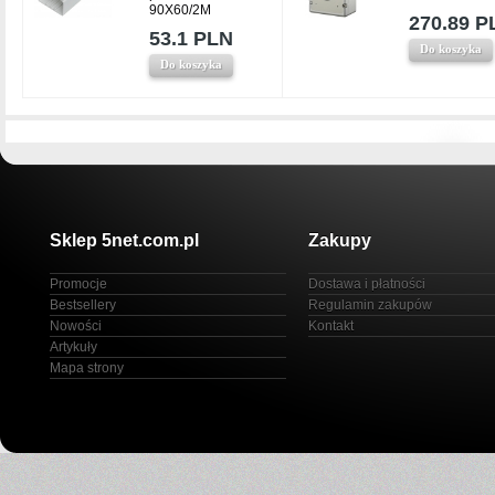
90X60/2M
270.89 P
53.1 PLN
Do koszyka
Do koszyka
Sklep 5net.com.pl
Zakupy
Promocje
Dostawa i płatności
Bestsellery
Regulamin zakupów
Nowości
Kontakt
Artykuły
Mapa strony