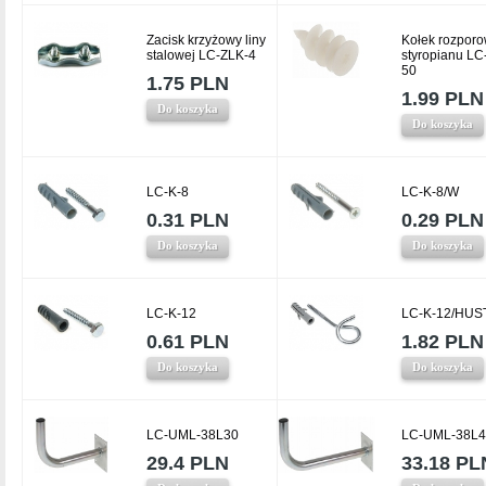
Zacisk krzyżowy liny
Kołek rozporo
stalowej LC-ZLK-4
styropianu LC
50
1.75 PLN
1.99 PLN
Do koszyka
Do koszyka
LC-K-8
LC-K-8/W
0.31 PLN
0.29 PLN
Do koszyka
Do koszyka
LC-K-12
LC-K-12/HUS
0.61 PLN
1.82 PLN
Do koszyka
Do koszyka
LC-UML-38L30
LC-UML-38L4
29.4 PLN
33.18 PL