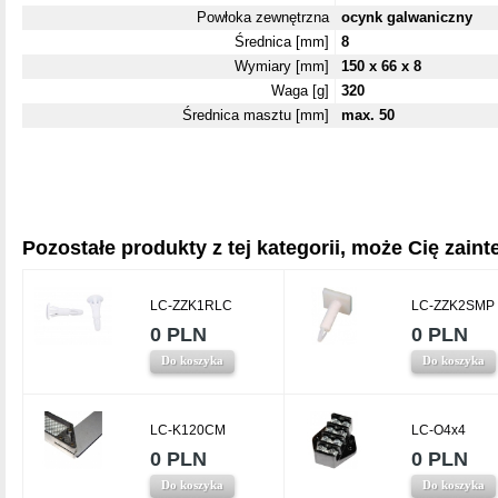
Powłoka zewnętrzna
ocynk galwaniczny
Średnica [mm]
8
Wymiary [mm]
150 x 66 x 8
Waga [g]
320
Średnica masztu [mm]
max. 50
Pozostałe produkty z tej kategorii, może Cię zainte
LC-ZZK1RLC
LC-ZZK2SMP
0 PLN
0 PLN
Do koszyka
Do koszyka
LC-K120CM
LC-O4x4
0 PLN
0 PLN
Do koszyka
Do koszyka