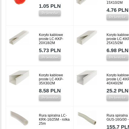
15X10/2M
1.05 PLN
4.76 PLN
Do koszyka
Do koszyka
Koryto kablowe
Koryto kablow
proste LC-KKP-
proste LC-KK
20X18/2M
25X15/2M
5.73 PLN
6.98 PLN
Do koszyka
Do koszyka
Koryto kablowe
Koryto kablow
proste LC-KKP-
proste LC-KK
35X30/2M
40X40/2M
8.58 PLN
25.2 PLN
Do koszyka
Do koszyka
Rura spiralna LC-
Rura spiralna
KRK-16/25M - rolka
GUS-16G/30 -
25m
155.7 PL