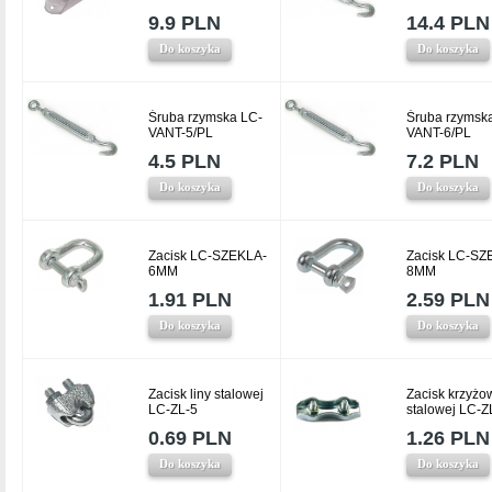
9.9 PLN
14.4 PLN
Do koszyka
Do koszyka
Śruba rzymska LC-
Śruba rzymsk
VANT-5/PL
VANT-6/PL
4.5 PLN
7.2 PLN
Do koszyka
Do koszyka
Zacisk LC-SZEKLA-
Zacisk LC-SZ
6MM
8MM
1.91 PLN
2.59 PLN
Do koszyka
Do koszyka
Zacisk liny stalowej
Zacisk krzyżow
LC-ZL-5
stalowej LC-Z
0.69 PLN
1.26 PLN
Do koszyka
Do koszyka