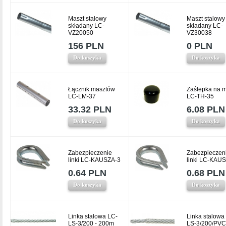
Maszt stalowy
Maszt stalowy
składany LC-
składany LC-
VZ20050
VZ30038
156 PLN
0 PLN
Do koszyka
Do koszyka
Łącznik masztów
Zaślepka na m
LC-LM-37
LC-TH-35
33.32 PLN
6.08 PLN
Do koszyka
Do koszyka
Zabezpieczenie
Zabezpieczen
linki LC-KAUSZA-3
linki LC-KAU
0.64 PLN
0.68 PLN
Do koszyka
Do koszyka
Linka stalowa LC-
Linka stalowa
LS-3/200 - 200m
LS-3/200/PVC