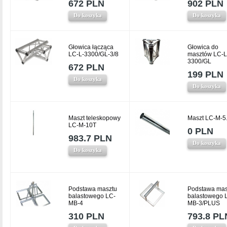
672 PLN
902 PLN
Do koszyka
Do koszyka
Głowica łącząca
Głowica do
LC-L-3300/GL-3/8
masztów LC-L
3300/GL
672 PLN
199 PLN
Do koszyka
Do koszyka
Maszt teleskopowy
Maszt LC-M-5
LC-M-10T
0 PLN
983.7 PLN
Do koszyka
Do koszyka
Podstawa masztu
Podstawa mas
balastowego LC-
balastowego 
MB-4
MB-3/PLUS
310 PLN
793.8 PL