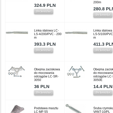
200m
324.9 PLN
280.8 PL
Do koszyka
Do koszyka
Linka stalowa LC-
Linka stalowa
LS-4/200/PVC - 200
LS-5/100/PVC
m
m
393.3 PLN
411.3 PL
Do koszyka
Do koszyka
Obejma zaciskowa
Obejma zacis
do mocowania
do mocowani
odciągów LC-SR-
odciągów LC-
3050
3050E
36 PLN
14.4 PLN
Do koszyka
Do koszyka
Podstawa masztu
Śruba rzymsk
LC-MF-55
VANT-10/PL