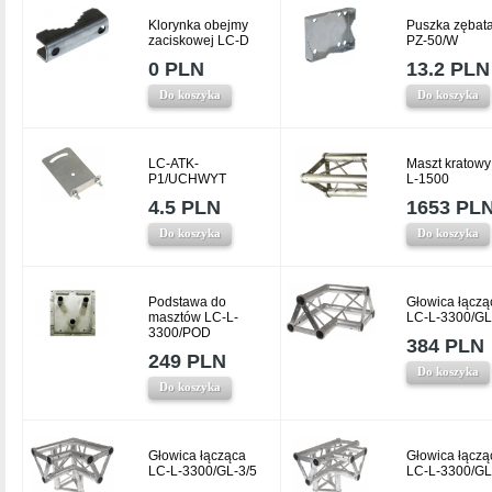
Klorynka obejmy
Puszka zębat
zaciskowej LC-D
PZ-50/W
0 PLN
13.2 PLN
Do koszyka
Do koszyka
LC-ATK-
Maszt kratowy
P1/UCHWYT
L-1500
4.5 PLN
1653 PL
Do koszyka
Do koszyka
Podstawa do
Głowica łączą
masztów LC-L-
LC-L-3300/GL
3300/POD
384 PLN
249 PLN
Do koszyka
Do koszyka
Głowica łącząca
Głowica łączą
LC-L-3300/GL-3/5
LC-L-3300/GL