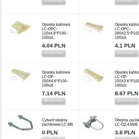
Do koszyka
Do koszyka
Opaska kablowa
Opaska kablo
LC-OPC-
LC-OPC-
120x4.8*P100 -
200X2.5*P100
100szt.
100szt.
4.04 PLN
4.1 PLN
Do koszyka
Do koszyka
Opaska kablowa
Opaska kablo
LC-OP-
LC-OP-
200X4.8*P100 -
250X3.6*P100
100szt.
100szt.
7.14 PLN
8.67 PLN
Do koszyka
Do koszyka
Cybant obejmy
Obejma zacis
zaciskowej LC-M8
LC-OZ-43/M6
0 PLN
3.6 PLN