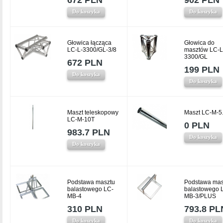
672 PLN
902 PLN
Do koszyka
Do koszyka
Głowica łącząca
Głowica do
LC-L-3300/GL-3/8
masztów LC-L
3300/GL
672 PLN
199 PLN
Do koszyka
Do koszyka
Maszt teleskopowy
Maszt LC-M-5
LC-M-10T
0 PLN
983.7 PLN
Do koszyka
Do koszyka
Podstawa masztu
Podstawa mas
balastowego LC-
balastowego 
MB-4
MB-3/PLUS
310 PLN
793.8 PL
Do koszyka
Do koszyka