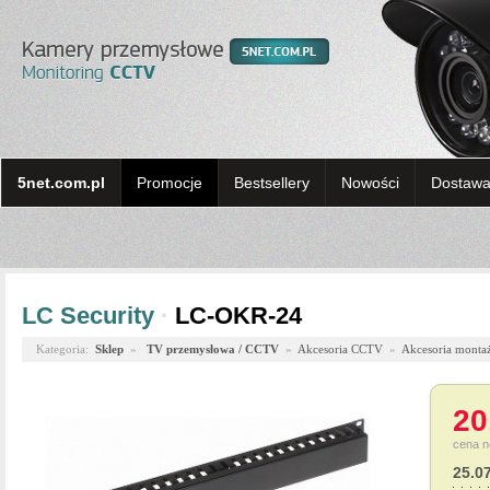
5net.com.pl
Promocje
Bestsellery
Nowości
Dostawa 
LC Security
·
LC-OKR-24
Kategoria:
Sklep
»
TV przemysłowa / CCTV
»
Akcesoria CCTV
»
Akcesoria monta
20
cena n
25.0