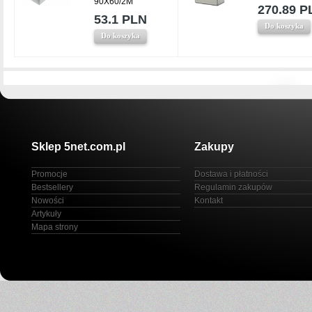
90X60/2M
270.89 P
53.1 PLN
Do koszyka
Do koszyka
Sklep 5net.com.pl
Zakupy
Promocje
Dostawa i płatności
Bestsellery
Regulamin zakupów
Nowości
Kontakt
Artykuły
Mapa strony