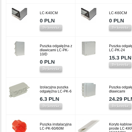
LC-K40CM
LC-K60CM
0 PLN
0 PLN
Do koszyka
Do koszyka
Puszka odgałęźna z
Puszka odgał
dławicami LC-PK-
LC-PK-24
10/D
15.3 PLN
0 PLN
Do koszyka
Do koszyka
Izolacyjna puszka
Puszka odgał
odgałęźna LC-PK-6
dławicami
6.3 PLN
24.29 PL
Do koszyka
Do koszyka
Puszka instalacyjna
Koryto kablow
LC-PK-60/60M
proste LC-KK