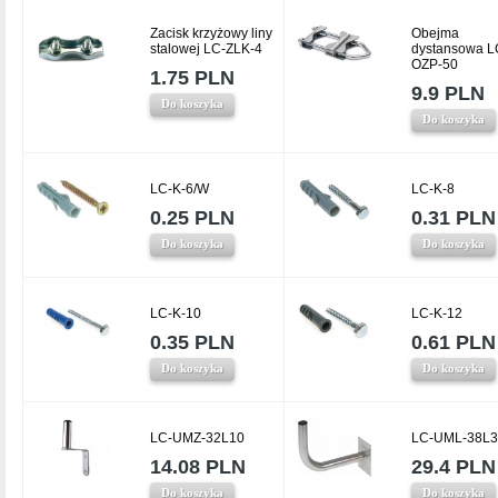
Zacisk krzyżowy liny
Obejma
stalowej LC-ZLK-4
dystansowa L
OZP-50
1.75 PLN
9.9 PLN
Do koszyka
Do koszyka
LC-K-6/W
LC-K-8
0.25 PLN
0.31 PLN
Do koszyka
Do koszyka
LC-K-10
LC-K-12
0.35 PLN
0.61 PLN
Do koszyka
Do koszyka
LC-UMZ-32L10
LC-UML-38L3
14.08 PLN
29.4 PLN
Do koszyka
Do koszyka