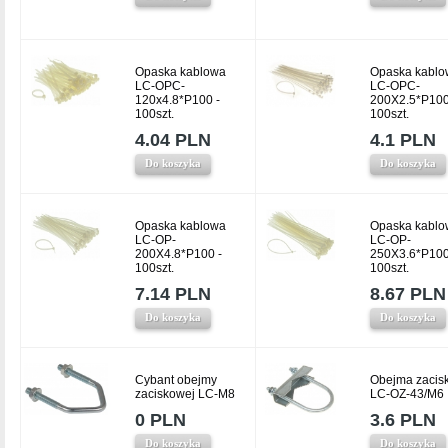
Opaska kablowa
Opaska kablo
LC-OPC-
LC-OPC-
120x4.8*P100 -
200X2.5*P100
100szt.
100szt.
4.04 PLN
4.1 PLN
Do koszyka
Do koszyka
Opaska kablowa
Opaska kablo
LC-OP-
LC-OP-
200X4.8*P100 -
250X3.6*P100
100szt.
100szt.
7.14 PLN
8.67 PLN
Do koszyka
Do koszyka
Cybant obejmy
Obejma zacis
zaciskowej LC-M8
LC-OZ-43/M6
0 PLN
3.6 PLN
Do koszyka
Do koszyka