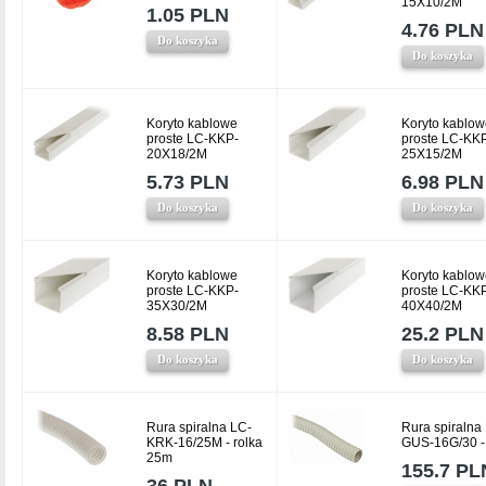
15X10/2M
1.05 PLN
4.76 PLN
Do koszyka
Do koszyka
Koryto kablowe
Koryto kablow
proste LC-KKP-
proste LC-KK
20X18/2M
25X15/2M
5.73 PLN
6.98 PLN
Do koszyka
Do koszyka
Koryto kablowe
Koryto kablow
proste LC-KKP-
proste LC-KK
35X30/2M
40X40/2M
8.58 PLN
25.2 PLN
Do koszyka
Do koszyka
Rura spiralna LC-
Rura spiralna
KRK-16/25M - rolka
GUS-16G/30 -
25m
155.7 PL