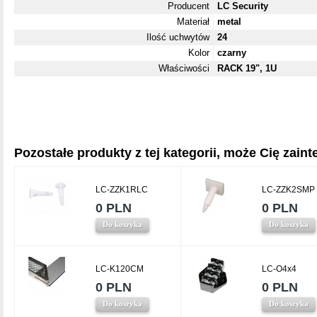
Producent
LC Security
Materiał
metal
Ilość uchwytów
24
Kolor
czarny
Właściwości
RACK 19", 1U
Pozostałe produkty z tej kategorii, może Cię zainte
LC-ZZK1RLC
LC-ZZK2SMP
0 PLN
0 PLN
Do koszyka
Do koszyka
LC-K120CM
LC-O4x4
0 PLN
0 PLN
Do koszyka
Do koszyka