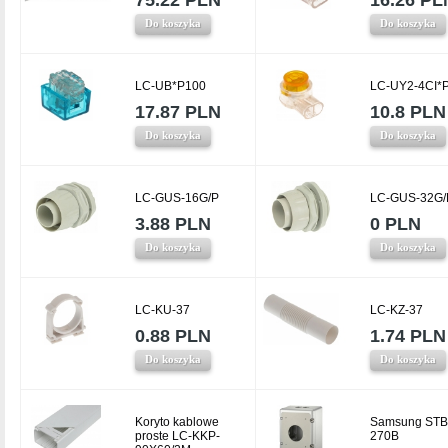
75.22 PLN
16.26 PL
Do koszyka
Do koszyka
LC-UB*P100
LC-UY2-4CI*
17.87 PLN
10.8 PLN
Do koszyka
Do koszyka
LC-GUS-16G/P
LC-GUS-32G/
3.88 PLN
0 PLN
Do koszyka
Do koszyka
LC-KU-37
LC-KZ-37
0.88 PLN
1.74 PLN
Do koszyka
Do koszyka
Koryto kablowe
Samsung STB
proste LC-KKP-
270B