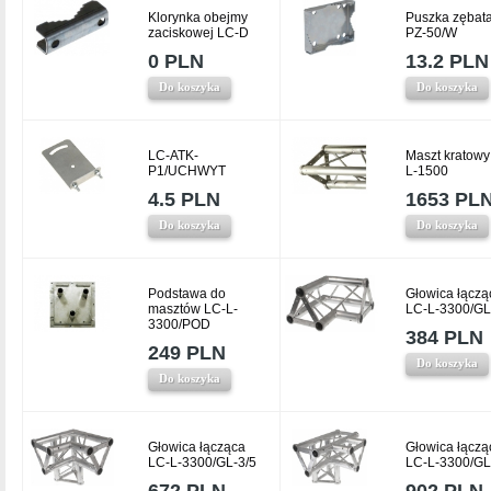
Klorynka obejmy
Puszka zębat
zaciskowej LC-D
PZ-50/W
0 PLN
13.2 PLN
Do koszyka
Do koszyka
LC-ATK-
Maszt kratowy
P1/UCHWYT
L-1500
4.5 PLN
1653 PL
Do koszyka
Do koszyka
Podstawa do
Głowica łączą
masztów LC-L-
LC-L-3300/GL
3300/POD
384 PLN
249 PLN
Do koszyka
Do koszyka
Głowica łącząca
Głowica łączą
LC-L-3300/GL-3/5
LC-L-3300/GL