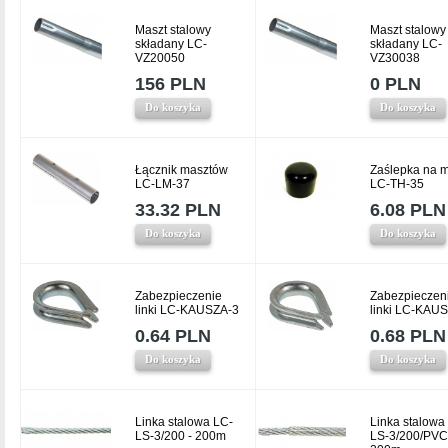
Maszt stalowy
Maszt stalowy
składany LC-
składany LC-
VZ20050
VZ30038
156 PLN
0 PLN
Do koszyka
Do koszyka
Łącznik masztów
Zaślepka na m
LC-LM-37
LC-TH-35
33.32 PLN
6.08 PLN
Do koszyka
Do koszyka
Zabezpieczenie
Zabezpieczen
linki LC-KAUSZA-3
linki LC-KAU
0.64 PLN
0.68 PLN
Do koszyka
Do koszyka
Linka stalowa LC-
Linka stalowa
LS-3/200 - 200m
LS-3/200/PVC