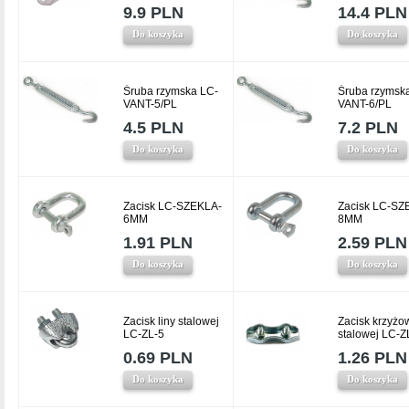
9.9 PLN
14.4 PLN
Do koszyka
Do koszyka
Śruba rzymska LC-
Śruba rzymsk
VANT-5/PL
VANT-6/PL
4.5 PLN
7.2 PLN
Do koszyka
Do koszyka
Zacisk LC-SZEKLA-
Zacisk LC-SZ
6MM
8MM
1.91 PLN
2.59 PLN
Do koszyka
Do koszyka
Zacisk liny stalowej
Zacisk krzyżow
LC-ZL-5
stalowej LC-Z
0.69 PLN
1.26 PLN
Do koszyka
Do koszyka