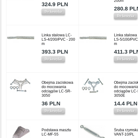
200m
324.9 PLN
280.8 PL
Do koszyka
Do koszyka
Linka stalowa LC-
Linka stalowa
LS-4/200/PVC - 200
LS-5/100/PVC
m
m
393.3 PLN
411.3 PL
Do koszyka
Do koszyka
Obejma zaciskowa
Obejma zacis
do mocowania
do mocowani
odciągów LC-SR-
odciągów LC-
3050
3050E
36 PLN
14.4 PLN
Do koszyka
Do koszyka
Podstawa masztu
Śruba rzymsk
LC-MF-55
VANT-10/PL