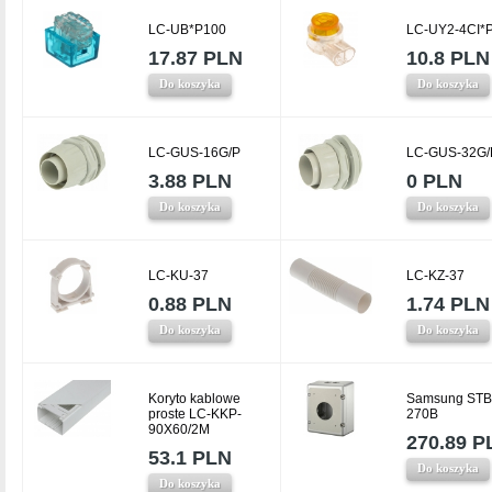
LC-UB*P100
LC-UY2-4CI*
17.87 PLN
10.8 PLN
Do koszyka
Do koszyka
LC-GUS-16G/P
LC-GUS-32G/
3.88 PLN
0 PLN
Do koszyka
Do koszyka
LC-KU-37
LC-KZ-37
0.88 PLN
1.74 PLN
Do koszyka
Do koszyka
Koryto kablowe
Samsung STB
proste LC-KKP-
270B
90X60/2M
270.89 P
53.1 PLN
Do koszyka
Do koszyka