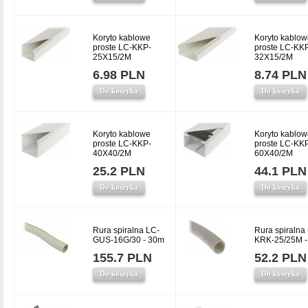
Koryto kablowe
Koryto kablow
proste LC-KKP-
proste LC-KK
25X15/2M
32X15/2M
6.98 PLN
8.74 PLN
Do koszyka
Do koszyka
Koryto kablowe
Koryto kablow
proste LC-KKP-
proste LC-KK
40X40/2M
60X40/2M
25.2 PLN
44.1 PLN
Do koszyka
Do koszyka
Rura spiralna LC-
Rura spiralna
GUS-16G/30 - 30m
KRK-25/25M -
155.7 PLN
52.2 PLN
Do koszyka
Do koszyka