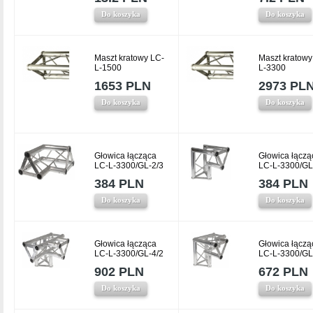
Do koszyka
Do koszyka
Maszt kratowy LC-
Maszt kratowy
L-1500
L-3300
1653 PLN
2973 PL
Do koszyka
Do koszyka
Głowica łącząca
Głowica łączą
LC-L-3300/GL-2/3
LC-L-3300/GL
384 PLN
384 PLN
Do koszyka
Do koszyka
Głowica łącząca
Głowica łączą
LC-L-3300/GL-4/2
LC-L-3300/GL
902 PLN
672 PLN
Do koszyka
Do koszyka