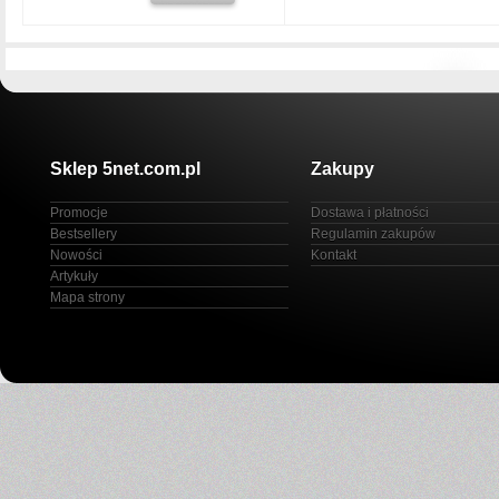
Sklep 5net.com.pl
Zakupy
Promocje
Dostawa i płatności
Bestsellery
Regulamin zakupów
Nowości
Kontakt
Artykuły
Mapa strony