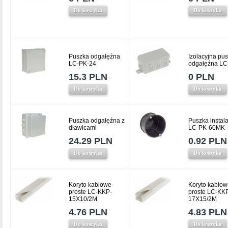
Do koszyka
Do koszyka
Puszka odgałęźna
Izolacyjna pu
LC-PK-24
odgałęźna LC
15.3 PLN
0 PLN
Do koszyka
Do koszyka
Puszka odgałęźna z
Puszka instal
dławicami
LC-PK-60MK
24.29 PLN
0.92 PLN
Do koszyka
Do koszyka
Koryto kablowe
Koryto kablow
proste LC-KKP-
proste LC-KK
15X10/2M
17X15/2M
4.76 PLN
4.83 PLN
Do koszyka
Do koszyka