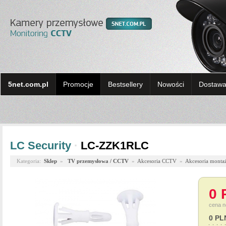
5net.com.pl
Promocje
Bestsellery
Nowości
Dostawa 
LC Security
·
LC-ZZK1RLC
Kategoria:
Sklep
»
TV przemysłowa / CCTV
»
Akcesoria CCTV
»
Akcesoria monta
0 
cena n
0 PL