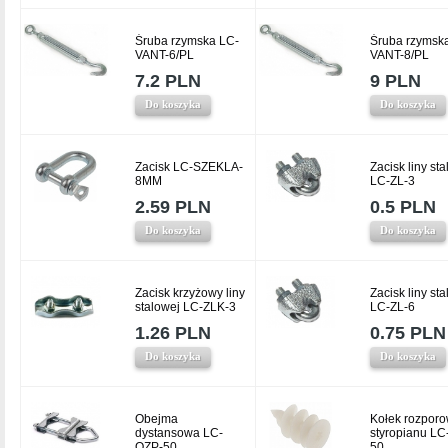
Śruba rzymska LC-
Śruba rzymsk
VANT-6/PL
VANT-8/PL
7.2 PLN
9 PLN
Do koszyka
Do koszyka
Zacisk LC-SZEKLA-
Zacisk liny st
8MM
LC-ZL-3
2.59 PLN
0.5 PLN
Do koszyka
Do koszyka
Zacisk krzyżowy liny
Zacisk liny st
stalowej LC-ZLK-3
LC-ZL-6
1.26 PLN
0.75 PLN
Do koszyka
Do koszyka
Obejma
Kołek rozporo
dystansowa LC-
styropianu LC
OZP-50
50