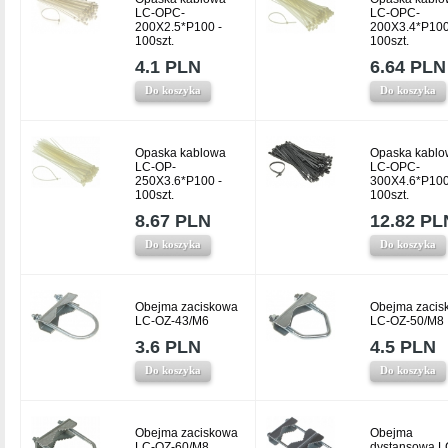
LC-OPC-
LC-OPC-
200X2.5*P100 -
200X3.4*P100
100szt.
100szt.
4.1 PLN
6.64 PLN
Do koszyka
Do koszyka
Opaska kablowa
Opaska kablo
LC-OP-
LC-OPC-
250X3.6*P100 -
300X4.6*P100
100szt.
100szt.
8.67 PLN
12.82 PL
Do koszyka
Do koszyka
Obejma zaciskowa
Obejma zacis
LC-OZ-43/M6
LC-OZ-50/M8
3.6 PLN
4.5 PLN
Do koszyka
Do koszyka
Obejma zaciskowa
Obejma
LC-OZ-60/M8
dystansowa L