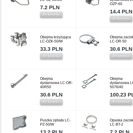
OZP-60
7.2 PLN
14.4 PLN
Do koszyka
Do koszyka
Obejma krzyżująca
Obejma zacis
LC-OZK-50/W
LC-OR-50
33.3 PLN
30.6 PLN
Do koszyka
Do koszyka
Obejma
Obejma
dystansowa LC-OR-
dystansowa L
40R50
5076/40
30.6 PLN
100.23 P
Do koszyka
Do koszyka
Puszka zębata LC-
Opaska zacis
PZ-50/W
LC-BT-2
13.2 PLN
7.2 PLN