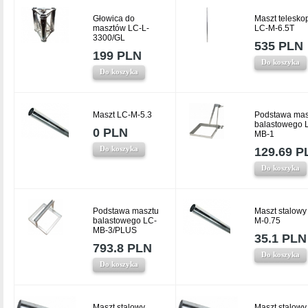
Głowica do
Maszt telesk
masztów LC-L-
LC-M-6.5T
3300/GL
535 PLN
199 PLN
Do koszyka
Do koszyka
Maszt LC-M-5.3
Podstawa mas
balastowego 
0 PLN
MB-1
Do koszyka
129.69 P
Do koszyka
Podstawa masztu
Maszt stalowy
balastowego LC-
M-0.75
MB-3/PLUS
35.1 PLN
793.8 PLN
Do koszyka
Do koszyka
Maszt stalowy
Maszt stalowy