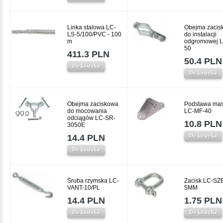
Linka stalowa LC-
Obejma zacis
LS-5/100/PVC - 100
do instalacji
m
odgromowej L
50
411.3 PLN
50.4 PLN
Do koszyka
Do koszyka
Obejma zaciskowa
Podstawa mas
do mocowania
LC-MF-40
odciągów LC-SR-
10.8 PLN
3050E
Do koszyka
14.4 PLN
Do koszyka
Śruba rzymska LC-
Zacisk LC-SZ
VANT-10/PL
5MM
14.4 PLN
1.75 PLN
Do koszyka
Do koszyka