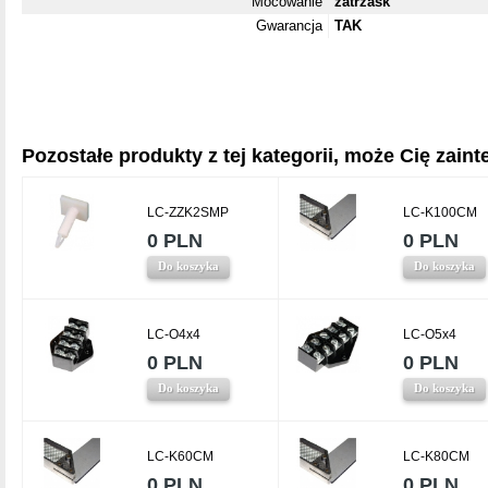
Mocowanie
zatrzask
Gwarancja
TAK
Pozostałe produkty z tej kategorii, może Cię zainte
LC-ZZK2SMP
LC-K100CM
0 PLN
0 PLN
Do koszyka
Do koszyka
LC-O4x4
LC-O5x4
0 PLN
0 PLN
Do koszyka
Do koszyka
LC-K60CM
LC-K80CM
0 PLN
0 PLN