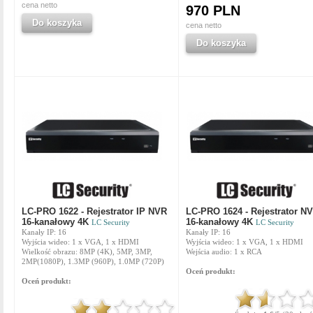
cena netto
970 PLN
Do koszyka
cena netto
Do koszyka
LC-PRO 1622 - Rejestrator IP NVR
LC-PRO 1624 - Rejestrator NV
16-kanałowy 4K
16-kanałowy 4K
LC Security
LC Security
Kanały IP: 16
Kanały IP: 16
Wyjścia wideo: 1 x VGA, 1 x HDMI
Wyjścia wideo: 1 x VGA, 1 x HDMI
Wielkość obrazu: 8MP (4K), 5MP, 3MP,
Wejścia audio: 1 x RCA
2MP(1080P), 1.3MP (960P), 1.0MP (720P)
Oceń produkt:
Oceń produkt: