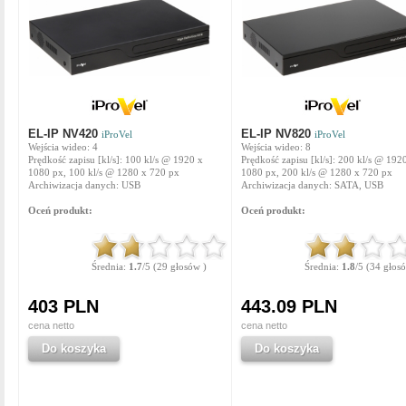
EL-IP NV420
EL-IP NV820
iProVel
iProVel
Wejścia wideo: 4
Wejścia wideo: 8
Prędkość zapisu [kl/s]: 100 kl/s @ 1920 x
Prędkość zapisu [kl/s]: 200 kl/s @ 192
1080 px, 100 kl/s @ 1280 x 720 px
1080 px, 200 kl/s @ 1280 x 720 px
Archiwizacja danych: USB
Archiwizacja danych: SATA, USB
Oceń produkt:
Oceń produkt:
Średnia:
1.7
/5 (29 głosów )
Średnia:
1.8
/5 (34 głos
403 PLN
443.09 PLN
cena netto
cena netto
Do koszyka
Do koszyka