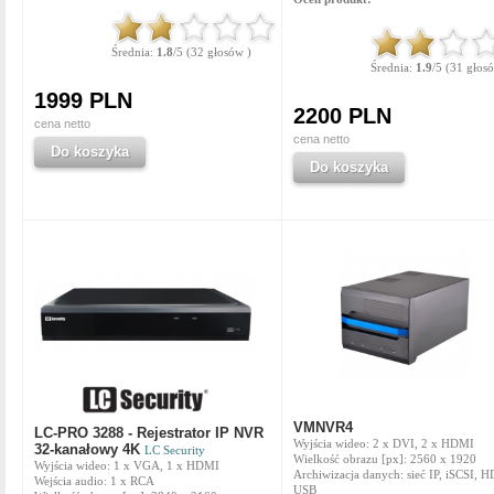
Średnia:
1.8
/5 (32 głosów )
Średnia:
1.9
/5 (31 głos
1999 PLN
2200 PLN
cena netto
cena netto
Do koszyka
Do koszyka
VMNVR4
LC-PRO 3288 - Rejestrator IP NVR
Wyjścia wideo: 2 x DVI, 2 x HDMI
32-kanałowy 4K
LC Security
Wielkość obrazu [px]: 2560 x 1920
Wyjścia wideo: 1 x VGA, 1 x HDMI
Archiwizacja danych: sieć IP, iSCSI, 
Wejścia audio: 1 x RCA
USB