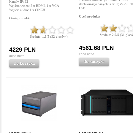
Kanały IP: 32
Archiwizacja danych: sieć IP, iSCSI, 
Wyjścia wideo: 2 x HDMI, 1 x VGA
USB
Wejścia audio: 1 x CINCH
Oceń produkt:
Oceń produkt:
Średnia:
2.0
/5 (31 głos
Średnia:
1.6
/5 (32 głosów )
4561.68 PLN
4229 PLN
cena netto
cena netto
Do koszyka
Do koszyka