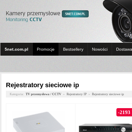
5net.com.pl
Promocje
Bestsellery
Nowości
Dostawa 
Rejestratory sieciowe ip
Kategoria:
TV przemysłowa / CCTV
»
Rejestratory IP
»
Rejestratory sieciowe ip
-2193