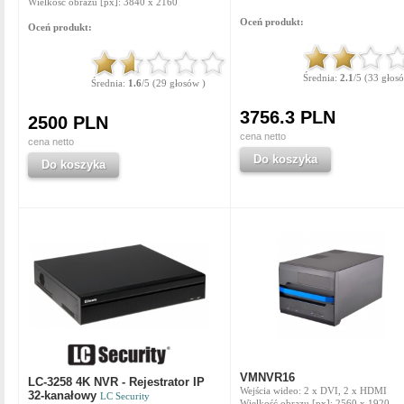
Wielkość obrazu [px]: 3840 x 2160
Oceń produkt:
Oceń produkt:
Średnia:
2.1
/5 (33 głos
Średnia:
1.6
/5 (29 głosów )
3756.3 PLN
2500 PLN
cena netto
cena netto
Do koszyka
Do koszyka
VMNVR16
LC-3258 4K NVR - Rejestrator IP
Wejścia wideo: 2 x DVI, 2 x HDMI
32-kanałowy
LC Security
Wielkość obrazu [px]: 2560 x 1920