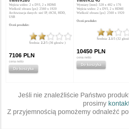
VMNVR16/0
VMNVR32 4U
Wejścia wideo: 2 x DVI, 2 x HDMI
Wymiary [mm]: 528 x 482 x 176
Wielkość obrazu [px]: 2560 x 1920
Wejścia wideo: 2 x DVI, 2 x HDMI
Archiwizacja danych: sieć IP, iSCSI, HDD,
Wielkość obrazu [px]: 2560 x 1920
USB
Oceń produkt:
Oceń produkt:
Średnia:
2.1
/5 (32 głos
Średnia:
2.2
/5 (36 głosów )
10450 PLN
7106 PLN
cena netto
cena netto
Do koszyka
Do koszyka
Jeśli nie znaleźliście Państwo produk
prosimy
kontak
Z przyjemnością pomożemy odnaleźć pot