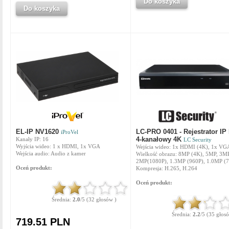
Do koszyka
Do koszyka
EL-IP NV1620
LC-PRO 0401 - Rejestrator IP
iProVel
4-kanałowy 4K
Kanały IP: 16
LC Security
Wyjścia wideo: 1 x HDMI, 1x VGA
Wejścia wideo: 1x HDMI (4K), 1x VG
Wejścia audio: Audio z kamer
Wielkość obrazu: 8MP (4K), 5MP, 3MP
2MP(1080P), 1.3MP (960P), 1.0MP (
Oceń produkt:
Kompresja: H.265, H.264
Oceń produkt:
Średnia:
2.0
/5 (32 głosów )
Średnia:
2.2
/5 (35 głos
719.51 PLN