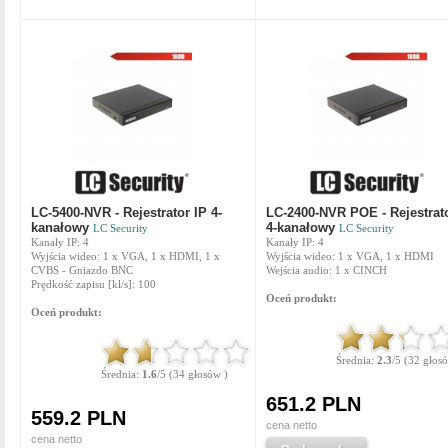
LC-5400-NVR - Rejestrator IP 4-
LC-2400-NVR POE - Rejestrato
kanałowy
4-kanałowy
LC Security
LC Security
Kanały IP: 4
Kanały IP: 4
Wyjścia wideo: 1 x VGA, 1 x HDMI, 1 x
Wyjścia wideo: 1 x VGA, 1 x HDMI
CVBS - Gniazdo BNC
Wejścia audio: 1 x CINCH
Prędkość zapisu [kl/s]: 100
Oceń produkt:
Oceń produkt:
Średnia:
2.3
/5 (32 głos
Średnia:
1.6
/5 (34 głosów )
651.2 PLN
559.2 PLN
cena netto
cena netto