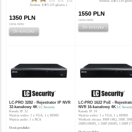
Średnia:
1.6
/5 (30 głos
Średnia:
1.9
/5 (33 głosów )
1550 PLN
1350 PLN
cena netto
cena netto
Do koszyka
Do koszyka
LC-PRO 3282 - Rejestrator IP NVR
LC-PRO 1622 PoE - Rejestrato
32-kanałowy 4K
NVR 16-kanałowy 4K
LC Security
LC Securit
Kanały IP: 32
Kanały IP: 16
Wyjścia wideo: 1 x VGA, 1 x HDMI
Wyjścia wideo: 1 x VGA, 1 x HDMI
Wejścia audio: 1 x RCA
Wielkość obrazu: 8MP (4K), 5MP, 3MP
2MP(1080P), 1.3MP (960P), 1.0MP (
Oceń produkt:
Oceń produkt: