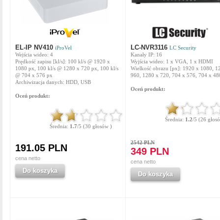
EL-IP NV410
LC-NVR3116
iProVel
LC Security
Wejścia wideo: 4
Kanały IP: 16
Prędkość zapisu [kl/s]: 100 kl/s @ 1920 x
Wyjścia wideo: 1 x VGA, 1 x HDMI
1080 px, 100 kl/s @ 1280 x 720 px, 100 kl/s
Wielkość obrazu [px]: 1920 x 1080, 1
@ 704 x 576 px
960, 1280 x 720, 704 x 576, 704 x 48
Archiwizacja danych: HDD, USB
Oceń produkt:
Oceń produkt:
Średnia:
1.2
/5 (26 głos
Średnia:
1.7
/5 (30 głosów )
2542 PLN
191.05 PLN
349 PLN
cena netto
cena netto
Do koszyka
Do koszyka