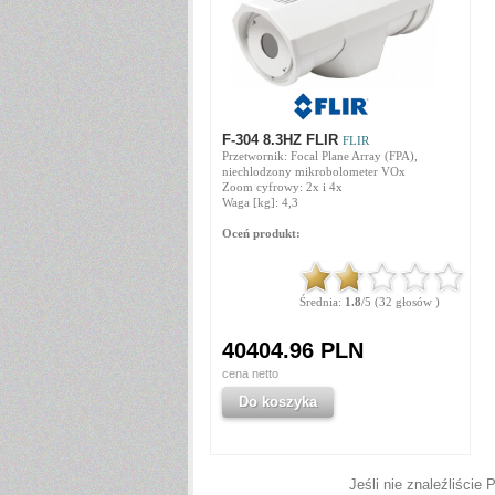
F-304 8.3HZ FLIR
FLIR
Przetwornik: Focal Plane Array (FPA),
niechlodzony mikrobolometer VOx
Zoom cyfrowy: 2x i 4x
Waga [kg]: 4,3
Oceń produkt:
Średnia:
1.8
/5 (32 głosów )
40404.96 PLN
cena netto
Do koszyka
Jeśli nie znaleźliście