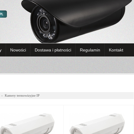
y
Nowości
Dostawa i płatności
Regulamin
Kontakt
»
Kamery termowizyjne IP