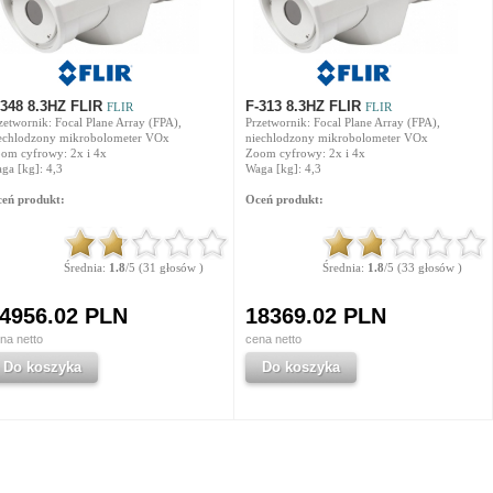
-348 8.3HZ FLIR
F-313 8.3HZ FLIR
FLIR
FLIR
zetwornik: Focal Plane Array (FPA),
Przetwornik: Focal Plane Array (FPA),
echlodzony mikrobolometer VOx
niechlodzony mikrobolometer VOx
om cyfrowy: 2x i 4x
Zoom cyfrowy: 2x i 4x
ga [kg]: 4,3
Waga [kg]: 4,3
eń produkt:
Oceń produkt:
Średnia:
1.8
/5 (31 głosów )
Średnia:
1.8
/5 (33 głosów )
4956.02 PLN
18369.02 PLN
na netto
cena netto
Do koszyka
Do koszyka