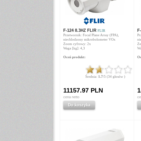
F-124 8.3HZ FLIR
F
FLIR
Przetwornik: Focal Plane Array (FPA),
Pr
niechlodzony mikrobolometer VOx
ni
Zoom cyfrowy: 2x
Zo
Waga [kg]: 4,3
Wa
Oceń produkt:
Oc
Średnia:
1.7
/5 (34 głosów )
11157.97 PLN
1
cena netto
ce
Do koszyka