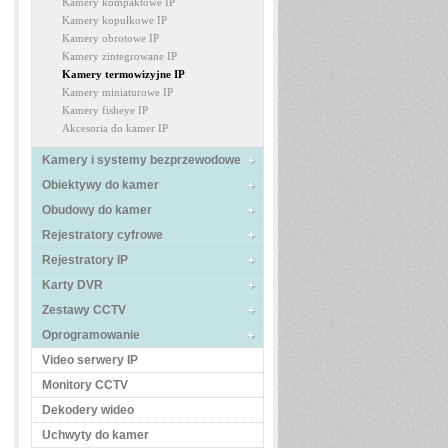
Kamery kompaktowe IP
Kamery kopułkowe IP
Kamery obrotowe IP
Kamery zintegrowane IP
Kamery termowizyjne IP
Kamery miniaturowe IP
Kamery fisheye IP
Akcesoria do kamer IP
Kamery i systemy bezprzewodowe
Obiektywy do kamer
Obudowy do kamer
Rejestratory cyfrowe
Rejestratory IP
Karty DVR
Zestawy CCTV
Oprogramowanie
Video serwery IP
Monitory CCTV
Dekodery wideo
Uchwyty do kamer