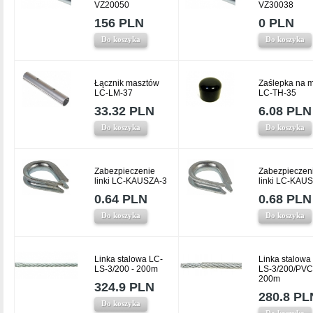
VZ20050
VZ30038
156 PLN
0 PLN
Do koszyka
Do koszyka
Łącznik masztów
Zaślepka na m
LC-LM-37
LC-TH-35
33.32 PLN
6.08 PLN
Do koszyka
Do koszyka
Zabezpieczenie
Zabezpieczen
linki LC-KAUSZA-3
linki LC-KAU
0.64 PLN
0.68 PLN
Do koszyka
Do koszyka
Linka stalowa LC-
Linka stalowa
LS-3/200 - 200m
LS-3/200/PVC
200m
324.9 PLN
280.8 PL
Do koszyka
Do koszyka