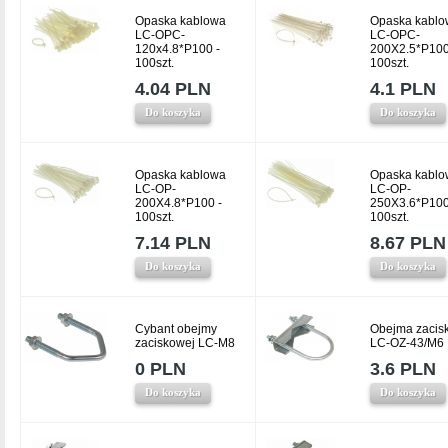
Opaska kablowa
Opaska kablo
LC-OPC-
LC-OPC-
120x4.8*P100 -
200X2.5*P100
100szt.
100szt.
4.04 PLN
4.1 PLN
Do koszyka
Do koszyka
Opaska kablowa
Opaska kablo
LC-OP-
LC-OP-
200X4.8*P100 -
250X3.6*P100
100szt.
100szt.
7.14 PLN
8.67 PLN
Do koszyka
Do koszyka
Cybant obejmy
Obejma zacis
zaciskowej LC-M8
LC-OZ-43/M6
0 PLN
3.6 PLN
Do koszyka
Do koszyka