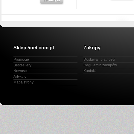
Sklep 5net.com.pl
Zakupy
Promocje
Dostawa i płatności
Bestsellery
Regulamin zakupów
Nowości
Kontakt
Artykuły
Mapa strony