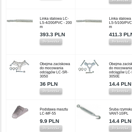
Linka stalowa LC-
Linka stalowa
LS-4/200/PVC - 200
LS-5/100/PVC
m
m
393.3 PLN
411.3 PL
Do koszyka
Do koszyka
Obejma zaciskowa
Obejma zacis
do mocowania
do mocowani
odciągów LC-SR-
odciągów LC-
3050
3050E
36 PLN
14.4 PLN
Do koszyka
Do koszyka
Podstawa masztu
Śruba rzymsk
LC-MF-55
VANT-10/PL
9.9 PLN
14.4 PLN
Do koszyka
Do koszyka