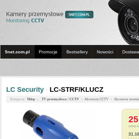
5net.com.pl
Promocje
Bestsellery
Nowości
Dostawa 
LC Security
·
LC-STRF/KLUCZ
Kategoria:
Sklep
»
TV przemysłowa / CCTV
»
Akcesoria CCTV
»
Akcesoria monta
25
cena n
31.1