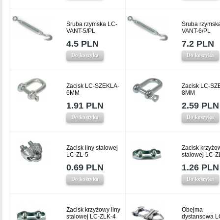
Śruba rzymska LC-
Śruba rzymsk
VANT-5/PL
VANT-6/PL
4.5 PLN
7.2 PLN
Do koszyka
Do koszyka
Zacisk LC-SZEKLA-
Zacisk LC-SZ
6MM
8MM
1.91 PLN
2.59 PLN
Do koszyka
Do koszyka
Zacisk liny stalowej
Zacisk krzyżow
LC-ZL-5
stalowej LC-Z
0.69 PLN
1.26 PLN
Do koszyka
Do koszyka
Zacisk krzyżowy liny
Obejma
stalowej LC-ZLK-4
dystansowa L