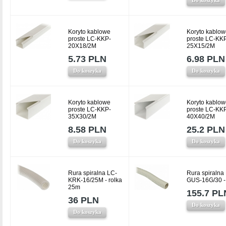
Koryto kablowe
Koryto kablow
proste LC-KKP-
proste LC-KK
20X18/2M
25X15/2M
5.73 PLN
6.98 PLN
Do koszyka
Do koszyka
Koryto kablowe
Koryto kablow
proste LC-KKP-
proste LC-KK
35X30/2M
40X40/2M
8.58 PLN
25.2 PLN
Do koszyka
Do koszyka
Rura spiralna LC-
Rura spiralna
KRK-16/25M - rolka
GUS-16G/30 -
25m
155.7 PL
36 PLN
Do koszyka
Do koszyka