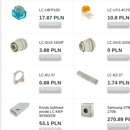
LC-UB*P100
LC-UY2-4CI*
17.87 PLN
10.8 PLN
Do koszyka
Do koszyka
LC-GUS-16G/P
LC-GUS-32G/
3.88 PLN
0 PLN
Do koszyka
Do koszyka
LC-KU-37
LC-KZ-37
0.88 PLN
1.74 PLN
Do koszyka
Do koszyka
Koryto kablowe
Samsung STB
proste LC-KKP-
270B
90X60/2M
270.89 P
53.1 PLN
Do koszyka
Do koszyka