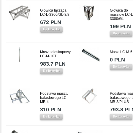
Głowica łącząca
Głowica do
LC-L-3300/GL-3/8
masztów LC-L
3300/GL
672 PLN
199 PLN
Do koszyka
Do koszyka
Maszt teleskopowy
Maszt LC-M-5
LC-M-10T
0 PLN
983.7 PLN
Do koszyka
Do koszyka
Podstawa masztu
Podstawa mas
balastowego LC-
balastowego 
MB-4
MB-3/PLUS
310 PLN
793.8 PL
Do koszyka
Do koszyka