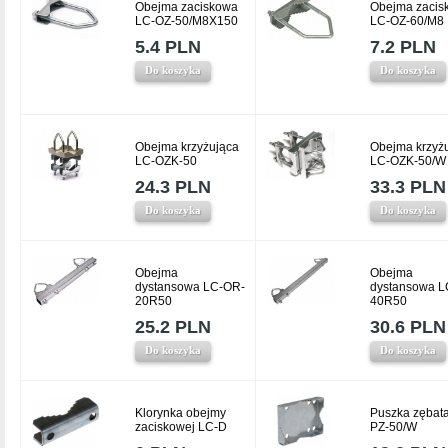
Obejma zaciskowa
Obejma zacis
LC-OZ-50/M8X150
LC-OZ-60/M8
5.4 PLN
7.2 PLN
Do koszyka
Do koszyka
Obejma krzyżująca
Obejma krzyż
LC-OZK-50
LC-OZK-50/W
24.3 PLN
33.3 PLN
Do koszyka
Do koszyka
Obejma
Obejma
dystansowa LC-OR-
dystansowa L
20R50
40R50
25.2 PLN
30.6 PLN
Do koszyka
Do koszyka
Klorynka obejmy
Puszka zębat
zaciskowej LC-D
PZ-50/W