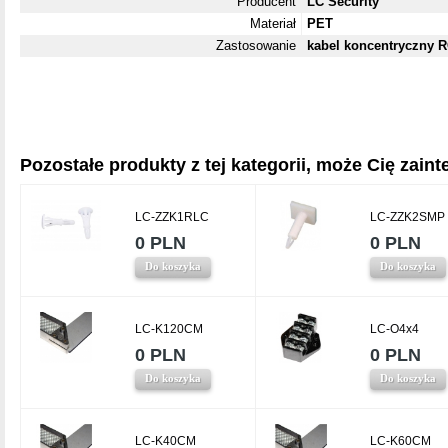
Producent
LC Security
Materiał
PET
Zastosowanie
kabel koncentryczny R
Pozostałe produkty z tej kategorii, może Cię zainte
LC-ZZK1RLC
LC-ZZK2SMP
0 PLN
0 PLN
Do koszyka
Do koszyka
LC-K120CM
LC-O4x4
0 PLN
0 PLN
Do koszyka
Do koszyka
LC-K40CM
LC-K60CM