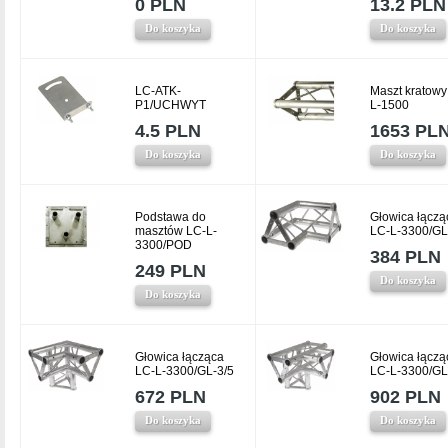
0 PLN
13.2 PLN
Do koszyka
Do koszyka
LC-ATK-
Maszt kratowy
P1/UCHWYT
L-1500
4.5 PLN
1653 PL
Do koszyka
Do koszyka
Podstawa do
Głowica łączą
masztów LC-L-
LC-L-3300/GL
3300/POD
384 PLN
249 PLN
Do koszyka
Do koszyka
Głowica łącząca
Głowica łączą
LC-L-3300/GL-3/5
LC-L-3300/GL
672 PLN
902 PLN
Do koszyka
Do koszyka