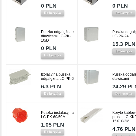
0 PLN
0 PLN
Do koszyka
Do koszyka
Puszka odgałęźna z
Puszka odgał
dławicami LC-PK-
LC-PK-24
10/D
15.3 PLN
0 PLN
Do koszyka
Do koszyka
Izolacyjna puszka
Puszka odgał
odgałęźna LC-PK-6
dławicami
6.3 PLN
24.29 PL
Do koszyka
Do koszyka
Puszka instalacyjna
Koryto kablow
LC-PK-60/60M
proste LC-KK
15X10/2M
1.05 PLN
4.76 PLN
Do koszyka
Do koszyka