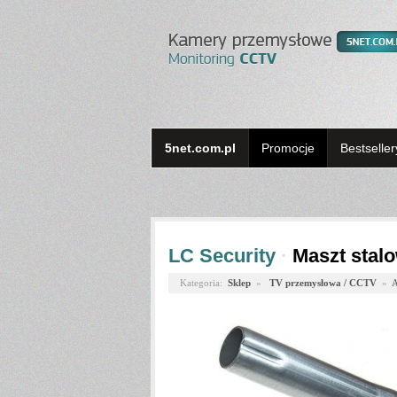
5net.com.pl
Promocje
Bestseller
LC Security
·
Maszt stal
Kategoria:
Sklep
»
TV przemysłowa / CCTV
»
A