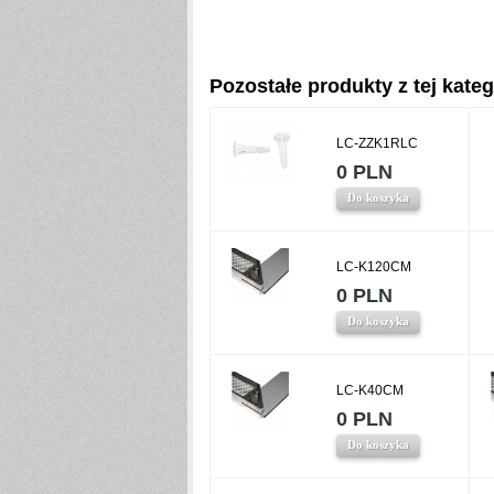
Pozostałe produkty z tej katego
LC-ZZK1RLC
0 PLN
Do koszyka
LC-K120CM
0 PLN
Do koszyka
LC-K40CM
0 PLN
Do koszyka