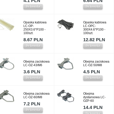
4.1 PLN
6.64 PLN
Do koszyka
Do koszyka
Opaska kablowa
Opaska kablowa
LC-OP-
LC-OPC-
250X3.6*P100 -
300X4.6*P100 -
100szt.
100szt.
8.67 PLN
12.82 PLN
Do koszyka
Do koszyka
Obejma zaciskowa
Obejma zaciskowa
LC-OZ-43/M6
LC-OZ-50/M8
3.6 PLN
4.5 PLN
Do koszyka
Do koszyka
Obejma zaciskowa
Obejma
LC-OZ-60/M8
dystansowa LC-
OZP-60
7.2 PLN
14.4 PLN
Do koszyka
Do koszyka