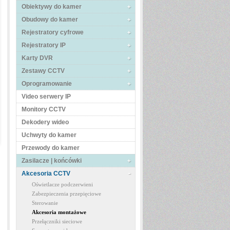
Obiektywy do kamer
Obudowy do kamer
Rejestratory cyfrowe
Rejestratory IP
Karty DVR
Zestawy CCTV
Oprogramowanie
Video serwery IP
Monitory CCTV
Dekodery wideo
Uchwyty do kamer
Przewody do kamer
Zasilacze | końcówki
Akcesoria CCTV
Oświetlacze podczerwieni
Zabezpieczenia przepięciowe
Sterowanie
Akcesoria montażowe
Przełączniki sieciowe