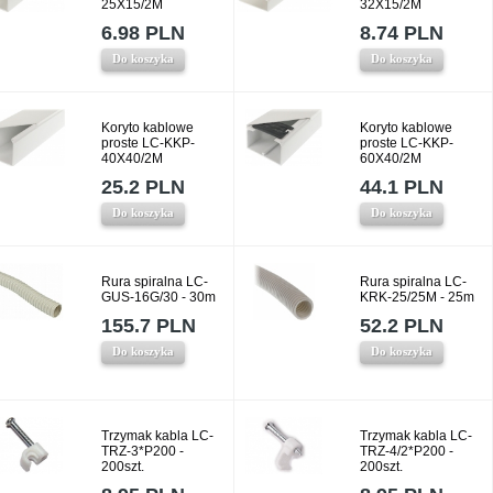
25X15/2M
32X15/2M
6.98 PLN
8.74 PLN
Do koszyka
Do koszyka
Koryto kablowe
Koryto kablowe
proste LC-KKP-
proste LC-KKP-
40X40/2M
60X40/2M
25.2 PLN
44.1 PLN
Do koszyka
Do koszyka
Rura spiralna LC-
Rura spiralna LC-
GUS-16G/30 - 30m
KRK-25/25M - 25m
155.7 PLN
52.2 PLN
Do koszyka
Do koszyka
Trzymak kabla LC-
Trzymak kabla LC-
TRZ-3*P200 -
TRZ-4/2*P200 -
200szt.
200szt.