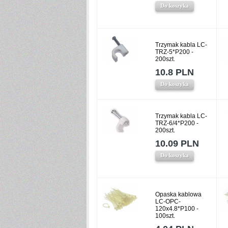
Do koszyka
Trzymak kabla LC-
TRZ-5*P200 -
200szt.
10.8 PLN
Do koszyka
Trzymak kabla LC-
TRZ-6/4*P200 -
200szt.
10.09 PLN
Do koszyka
Opaska kablowa
LC-OPC-
120x4.8*P100 -
100szt.