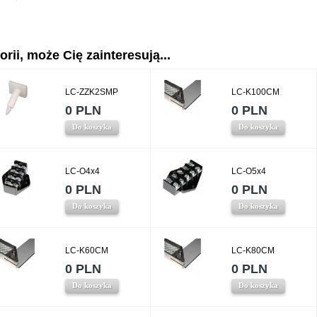
rii, może Cię zainteresują...
LC-ZZK2SMP
LC-K100CM
0 PLN
0 PLN
Do koszyka
Do koszyka
LC-O4x4
LC-O5x4
0 PLN
0 PLN
Do koszyka
Do koszyka
LC-K60CM
LC-K80CM
0 PLN
0 PLN
Do koszyka
Do koszyka