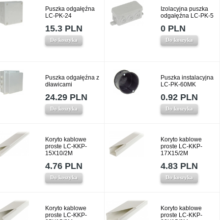
Puszka odgałęźna
Izolacyjna puszka
LC-PK-24
odgałęźna LC-PK-5
15.3 PLN
0 PLN
Do koszyka
Do koszyka
Puszka odgałęźna z
Puszka instalacyjna
dławicami
LC-PK-60MK
24.29 PLN
0.92 PLN
Do koszyka
Do koszyka
Koryto kablowe
Koryto kablowe
proste LC-KKP-
proste LC-KKP-
15X10/2M
17X15/2M
4.76 PLN
4.83 PLN
Do koszyka
Do koszyka
Koryto kablowe
Koryto kablowe
proste LC-KKP-
proste LC-KKP-