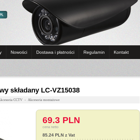
y
Nowości
Dostawa i płatności
Regulamin
Kontakt
owy składany LC-VZ15038
kcesoria CCTV
»
Akcesoria montażowe
69.3 PLN
cena netto
85.24 PLN z Vat