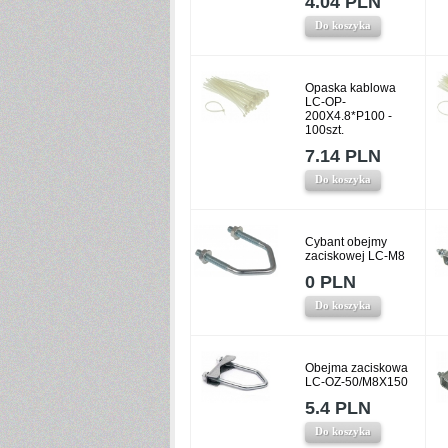
4.04 PLN
Do koszyka
Opaska kablowa
LC-OP-
200X4.8*P100 -
100szt.
7.14 PLN
Do koszyka
Cybant obejmy
zaciskowej LC-M8
0 PLN
Do koszyka
Obejma zaciskowa
LC-OZ-50/M8X150
5.4 PLN
Do koszyka