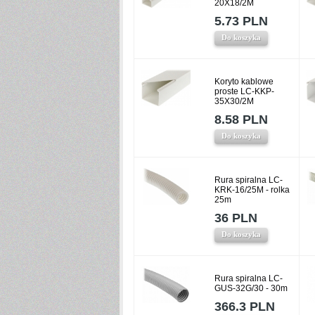
20X18/2M
5.73 PLN
Do koszyka
Koryto kablowe
proste LC-KKP-
35X30/2M
8.58 PLN
Do koszyka
Rura spiralna LC-
KRK-16/25M - rolka
25m
36 PLN
Do koszyka
Rura spiralna LC-
GUS-32G/30 - 30m
366.3 PLN