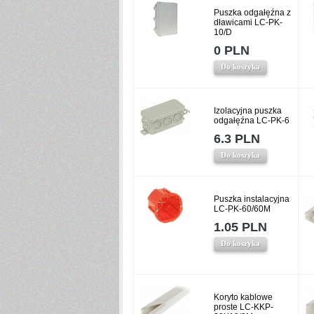
Puszka odgałęźna z
dławicami LC-PK-
10/D
0 PLN
Do koszyka
Izolacyjna puszka
odgałęźna LC-PK-6
6.3 PLN
Do koszyka
Puszka instalacyjna
LC-PK-60/60M
1.05 PLN
Do koszyka
Koryto kablowe
proste LC-KKP-