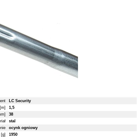
ent
LC Security
[m]
1,5
mm]
38
riał
stal
nie
ocynk ogniowy
[g]
1950