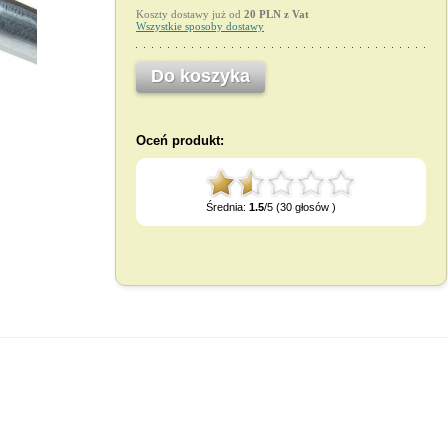
Koszty dostawy już od
20 PLN z Vat
Wszystkie sposoby dostawy
Do koszyka
Oceń produkt:
Średnia:
1.5
/5 (30 głosów )