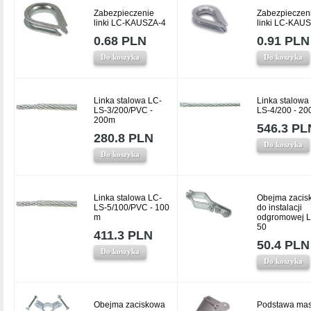
Zabezpieczenie
Zabezpieczen
linki LC-KAUSZA-4
linki LC-KAU
0.68 PLN
0.91 PLN
Do koszyka
Do koszyka
Linka stalowa LC-
Linka stalowa
LS-3/200/PVC -
LS-4/200 - 20
200m
546.3 PL
280.8 PLN
Do koszyka
Do koszyka
Linka stalowa LC-
Obejma zacis
LS-5/100/PVC - 100
do instalacji
m
odgromowej L
50
411.3 PLN
50.4 PLN
Do koszyka
Do koszyka
Obejma zaciskowa
Podstawa mas