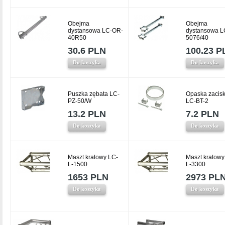
Obejma
Obejma
dystansowa LC-OR-
dystansowa L
40R50
5076/40
30.6 PLN
100.23 P
Do koszyka
Do koszyka
Puszka zębata LC-
Opaska zacis
PZ-50/W
LC-BT-2
13.2 PLN
7.2 PLN
Do koszyka
Do koszyka
Maszt kratowy LC-
Maszt kratowy
L-1500
L-3300
1653 PLN
2973 PL
Do koszyka
Do koszyka