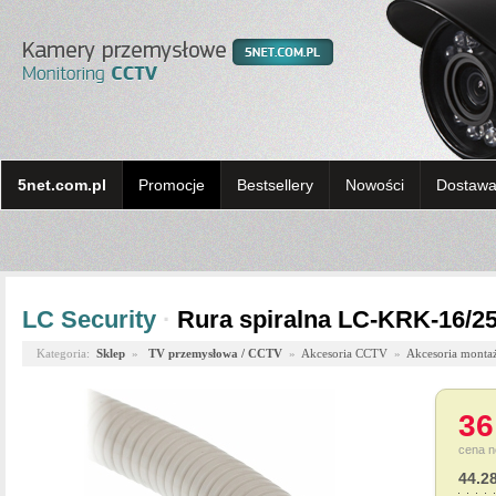
5net.com.pl
Promocje
Bestsellery
Nowości
Dostawa 
LC Security
·
Rura spiralna LC-KRK-16/25
Kategoria:
Sklep
»
TV przemysłowa / CCTV
»
Akcesoria CCTV
»
Akcesoria monta
36
cena n
44.2