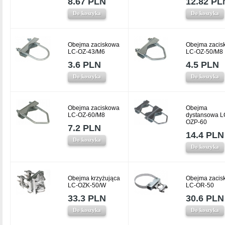
8.67 PLN
12.82 PL
Do koszyka
Do koszyka
Obejma zaciskowa
Obejma zacis
LC-OZ-43/M6
LC-OZ-50/M8
3.6 PLN
4.5 PLN
Do koszyka
Do koszyka
Obejma zaciskowa
Obejma
LC-OZ-60/M8
dystansowa L
OZP-60
7.2 PLN
14.4 PLN
Do koszyka
Do koszyka
Obejma krzyżująca
Obejma zacis
LC-OZK-50/W
LC-OR-50
33.3 PLN
30.6 PLN
Do koszyka
Do koszyka