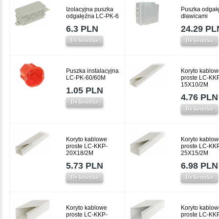
Izolacyjna puszka
Puszka odgał
odgałęźna LC-PK-6
dławicami
6.3 PLN
24.29 PL
Do koszyka
Do koszyka
Puszka instalacyjna
Koryto kablow
LC-PK-60/60M
proste LC-KK
15X10/2M
1.05 PLN
4.76 PLN
Do koszyka
Do koszyka
Koryto kablowe
Koryto kablow
proste LC-KKP-
proste LC-KK
20X18/2M
25X15/2M
5.73 PLN
6.98 PLN
Do koszyka
Do koszyka
Koryto kablowe
Koryto kablow
proste LC-KKP-
proste LC-KK