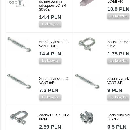
do mocowania
LC-MF-40
odciągów LC-SR-
10.8 PLN
3050E
Do koszyka
14.4 PLN
Do koszyka
Śruba rzymska LC-
Zacisk LC-SZ
VANT-10/PL
5MM
14.4 PLN
1.75 PLN
Do koszyka
Do koszyka
Śruba rzymska LC-
Śruba rzymsk
VANT-6/PL
VANT-8/PL
7.2 PLN
9 PLN
Do koszyka
Do koszyka
Zacisk LC-SZEKLA-
Zacisk liny st
8MM
LC-ZL-3
2.59 PLN
0.5 PLN