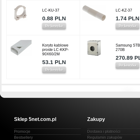
LC-KU-37
LC-KZ-37
0.88 PLN
1.74 PLN
Do koszyka
Do koszyka
Koryto kablowe
Samsung STB
proste LC-KKP-
270B
90X60/2M
270.89 P
53.1 PLN
Do koszyka
Do koszyka
Sklep 5net.com.pl
Zakupy
Promocje
Dostawa i płatności
Bestsellery
Regulamin zakupów