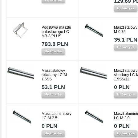
129.69 P
Do koszyka
Podstawa masztu
Maszt stalowy
balastowego LC-
M-0.75
MB-3/PLUS
35.1 PLN
793.8 PLN
Do koszyka
Do koszyka
Maszt stalowy
Maszt stalowy
składany LC-M-
składany LC-
1.5SS
1.5SS/32
53.1 PLN
0 PLN
Do koszyka
Do koszyka
Maszt aluminiowy
Maszt alumin
LC-M-2.5
LC-M-3.0
0 PLN
0 PLN
Do koszyka
Do koszyka