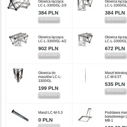
Głowica łącząca
Głowica łączą
LC-L-3300/GL-2/3
LC-L-3300/GL
384 PLN
384 PLN
Do koszyka
Do koszyka
Głowica łącząca
Głowica łączą
LC-L-3300/GL-4/2
LC-L-3300/GL
902 PLN
672 PLN
Do koszyka
Do koszyka
Głowica do
Maszt telesk
masztów LC-L-
LC-M-6.5T
3300/GL
535 PLN
199 PLN
Do koszyka
Do koszyka
Maszt LC-M-5.3
Podstawa mas
balastowego 
0 PLN
MB-1
Do koszyka