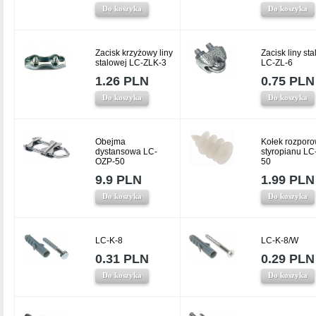
Do koszyka
Do koszyka
Zacisk krzyżowy liny
Zacisk liny st
stalowej LC-ZLK-3
LC-ZL-6
1.26 PLN
0.75 PLN
Do koszyka
Do koszyka
Obejma
Kołek rozporo
dystansowa LC-
styropianu LC
OZP-50
50
9.9 PLN
1.99 PLN
Do koszyka
Do koszyka
LC-K-8
LC-K-8/W
0.31 PLN
0.29 PLN
Do koszyka
Do koszyka