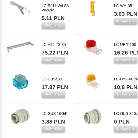
LC-RJ11-W/LSA-
LC-WM-35
W/2/2M
3.03 PLN
5.11 PLN
Do koszyka
Do koszyka
LC-A19-TS-35
LC-UR*P100
75.22 PLN
16.26 PL
Do koszyka
Do koszyka
LC-UB*P100
LC-UY2-4CI*
17.87 PLN
10.8 PLN
Do koszyka
Do koszyka
LC-GUS-16G/P
LC-GUS-32G/
3.88 PLN
0 PLN
Do koszyka
Do koszyka