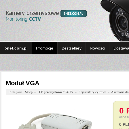
5net.com.pl
Promocje
Bestsellery
Nowości
Dostawa 
Moduł VGA
Kategoria:
Sklep
»
TV przemysłowa / CCTV
»
Rejestratory cyfrowe
»
Akcesoria do 
0 
cena n
0 PL