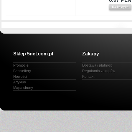
0.07 PLN
Do koszyka
Sklep 5net.com.pl
Zakupy
Promocje
Dostawa i płatności
Bestsellery
Regulamin zakupów
Nowości
Kontakt
Artykuły
Mapa strony