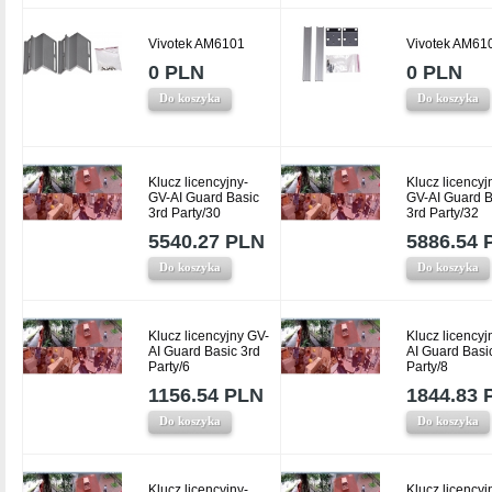
Vivotek AM6101
Vivotek AM61
0 PLN
0 PLN
Do koszyka
Do koszyka
Klucz licencyjny-
Klucz licencyj
GV-AI Guard Basic
GV-AI Guard B
3rd Party/30
3rd Party/32
5540.27 PLN
5886.54 
Do koszyka
Do koszyka
Klucz licencyjny GV-
Klucz licencyj
AI Guard Basic 3rd
AI Guard Basi
Party/6
Party/8
1156.54 PLN
1844.83 
Do koszyka
Do koszyka
Klucz licencyjny-
Klucz licencyj