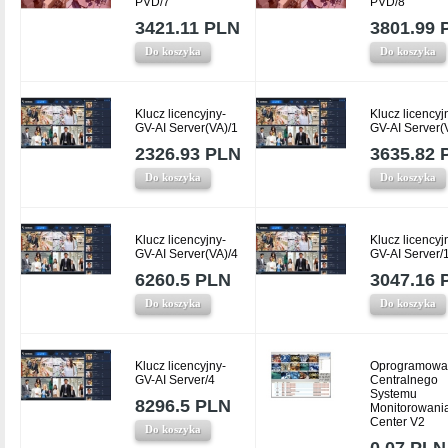
PVD/7
PVD/8
3421.11 PLN
3801.99 
Do koszyka
Do koszyka
Klucz licencyjny-
Klucz licencyj
GV-AI Server(VA)/1
GV-AI Server(
2326.93 PLN
3635.82 
Do koszyka
Do koszyka
Klucz licencyjny-
Klucz licencyj
GV-AI Server(VA)/4
GV-AI Server/
6260.5 PLN
3047.16 
Do koszyka
Do koszyka
Klucz licencyjny-
Oprogramowa
GV-AI Server/4
Centralnego
Systemu
8296.5 PLN
Monitorowani
Center V2
Do koszyka