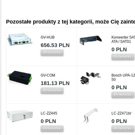
Pozostałe produkty z tej kategorii, może Cię zainte
GV-HUB
Konwerter SA
ATA / SAT01
656.53 PLN
0 PLN
Do koszyka
Do koszyka
GV-COM
Bosch UPA-12
50
181.13 PLN
0 PLN
Do koszyka
Do koszyka
LC-ZZ445
LC-ZZ471br
0 PLN
0 PLN
Do koszyka
Do koszyka