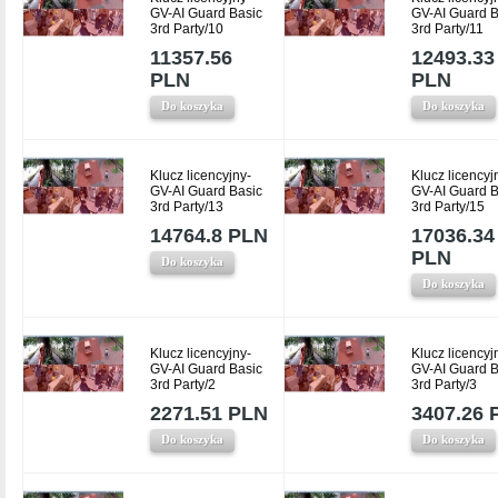
GV-AI Guard Basic
GV-AI Guard B
3rd Party/10
3rd Party/11
11357.56
12493.33
PLN
PLN
Do koszyka
Do koszyka
Klucz licencyjny-
Klucz licencyj
GV-AI Guard Basic
GV-AI Guard B
3rd Party/13
3rd Party/15
14764.8 PLN
17036.34
PLN
Do koszyka
Do koszyka
Klucz licencyjny-
Klucz licencyj
GV-AI Guard Basic
GV-AI Guard B
3rd Party/2
3rd Party/3
2271.51 PLN
3407.26 
Do koszyka
Do koszyka