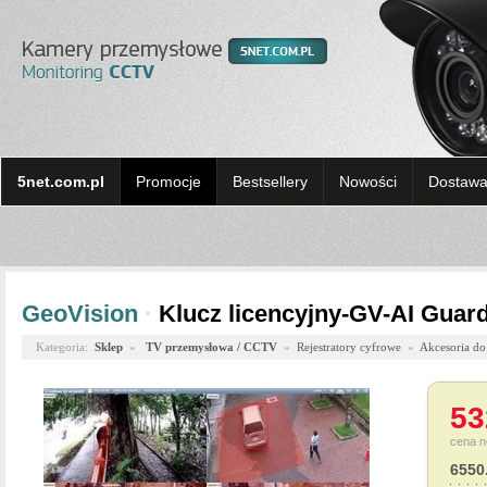
5net.com.pl
Promocje
Bestsellery
Nowości
Dostawa 
GeoVision
·
Klucz licencyjny-GV-AI Guar
Kategoria:
Sklep
»
TV przemysłowa / CCTV
»
Rejestratory cyfrowe
»
Akcesoria do 
53
cena n
6550