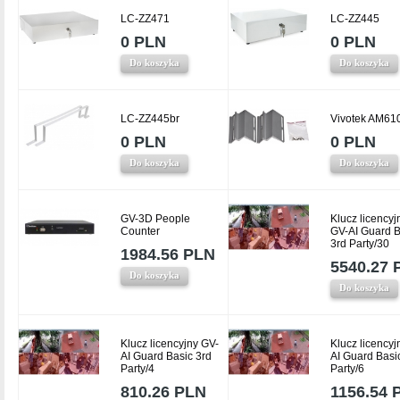
LC-ZZ471
LC-ZZ445
0 PLN
0 PLN
Do koszyka
Do koszyka
LC-ZZ445br
Vivotek AM61
0 PLN
0 PLN
Do koszyka
Do koszyka
GV-3D People
Klucz licencyj
Counter
GV-AI Guard B
3rd Party/30
1984.56 PLN
5540.27 
Do koszyka
Do koszyka
Klucz licencyjny GV-
Klucz licencyj
AI Guard Basic 3rd
AI Guard Basi
Party/4
Party/6
810.26 PLN
1156.54 