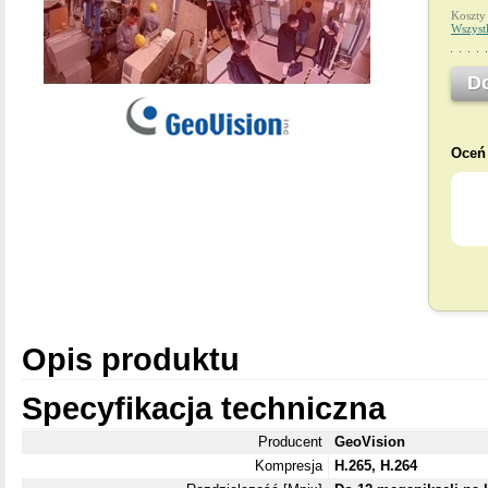
Koszty
Wszyst
D
Oceń 
Opis produktu
Specyfikacja techniczna
Producent
GeoVision
Kompresja
H.265, H.264