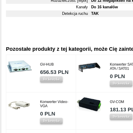
Rozdzielczość [Mpix]
Do 12 megapikseli na 
Kanały
Do 16 kanałów
Detekcja ruchu
TAK
Pozostałe produkty z tej kategorii, może Cię zainte
GV-HUB
Konwerter SA
ATA / SAT01
656.53 PLN
0 PLN
Do koszyka
Do koszyka
Konwerter Video-
GV-COM
VGA
181.13 P
0 PLN
Do koszyka
Do koszyka