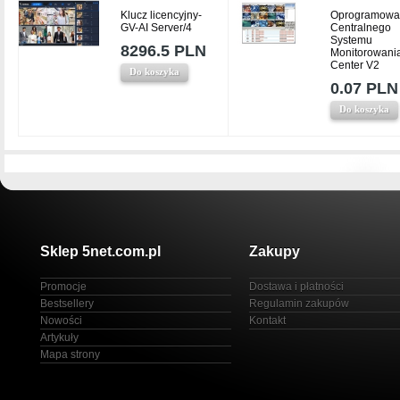
Klucz licencyjny-
Oprogramowa
GV-AI Server/4
Centralnego
Systemu
8296.5 PLN
Monitorowani
Center V2
Do koszyka
0.07 PLN
Do koszyka
Sklep 5net.com.pl
Zakupy
Promocje
Dostawa i płatności
Bestsellery
Regulamin zakupów
Nowości
Kontakt
Artykuły
Mapa strony