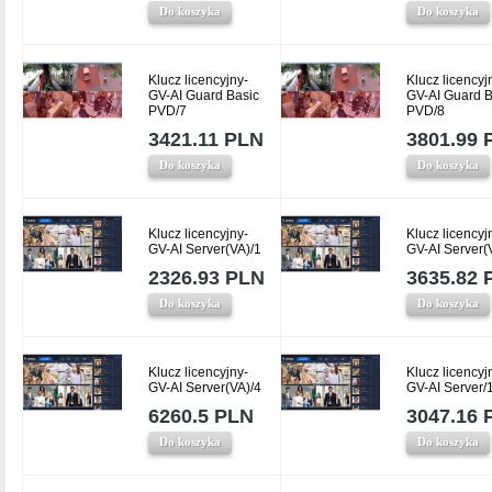
Do koszyka
Do koszyka
Klucz licencyjny-
Klucz licencyj
GV-AI Guard Basic
GV-AI Guard B
PVD/7
PVD/8
3421.11 PLN
3801.99 
Do koszyka
Do koszyka
Klucz licencyjny-
Klucz licencyj
GV-AI Server(VA)/1
GV-AI Server(
2326.93 PLN
3635.82 
Do koszyka
Do koszyka
Klucz licencyjny-
Klucz licencyj
GV-AI Server(VA)/4
GV-AI Server/
6260.5 PLN
3047.16 
Do koszyka
Do koszyka