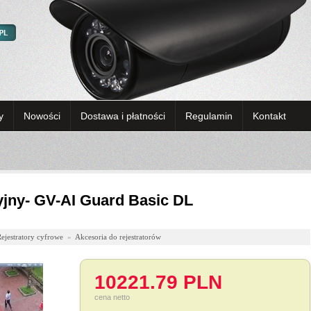
y
Nowości
Dostawa i płatności
Regulamin
Kontakt
yjny- GV-AI Guard Basic DL
ejestratory cyfrowe
»
Akcesoria do rejestratorów
10221.79 PLN
cena netto