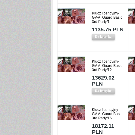
Klucz licencyjny-
GV-AI Guard Basic
3rd Party/1
1135.75 PLN
Do koszyka
Klucz licencyjny-
GV-AI Guard Basic
3rd Party/12
13629.02
PLN
Do koszyka
Klucz licencyjny-
GV-AI Guard Basic
3rd Party/16
18172.11
PLN