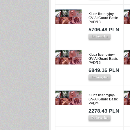
Klucz licencyjny-
GV-AI Guard Basic
PVD/13
5706.48 PLN
Do koszyka
Klucz licencyjny-
GV-AI Guard Basic
PVD/16
6849.16 PLN
Do koszyka
Klucz licencyjny-
GV-AI Guard Basic
PVD/4
2278.43 PLN
Do koszyka