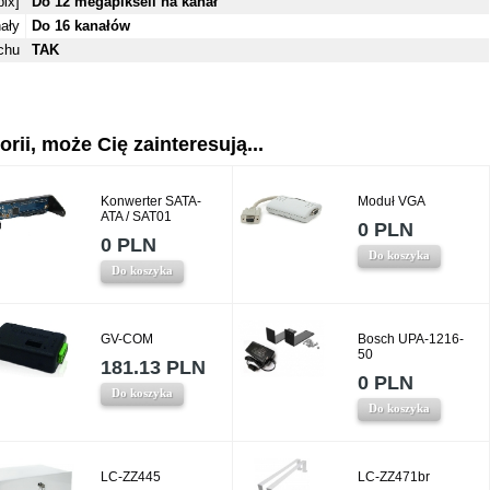
ix]
Do 12 megapikseli na kanał
ały
Do 16 kanałów
chu
TAK
rii, może Cię zainteresują...
Konwerter SATA-
Moduł VGA
ATA / SAT01
0 PLN
0 PLN
Do koszyka
Do koszyka
GV-COM
Bosch UPA-1216-
50
181.13 PLN
0 PLN
Do koszyka
Do koszyka
LC-ZZ445
LC-ZZ471br