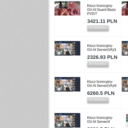
Klucz licencyjny-
GV-AI Guard Basic
PVD/7
3421.11 PLN
Do koszyka
Klucz licencyjny-
GV-AI Server(VA)/1
2326.93 PLN
Do koszyka
Klucz licencyjny-
GV-AI Server(VA)/4
6260.5 PLN
Do koszyka
Klucz licencyjny-
GV-AI Server/4