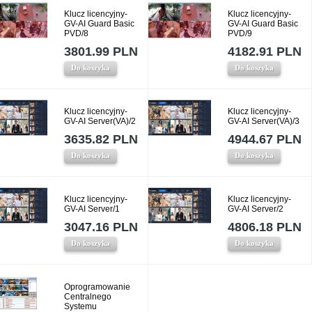
Klucz licencyjny-
Klucz licencyjny-
GV-AI Guard Basic
GV-AI Guard Basic
PVD/8
PVD/9
3801.99 PLN
4182.91 PLN
Do koszyka
Do koszyka
Klucz licencyjny-
Klucz licencyjny-
GV-AI Server(VA)/2
GV-AI Server(VA)/3
3635.82 PLN
4944.67 PLN
Do koszyka
Do koszyka
Klucz licencyjny-
Klucz licencyjny-
GV-AI Server/1
GV-AI Server/2
3047.16 PLN
4806.18 PLN
Do koszyka
Do koszyka
Oprogramowanie
Centralnego
Systemu