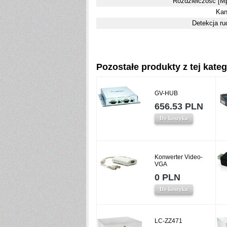
Rozdzielczość [Mp
Kan
Detekcja ru
Pozostałe produkty z tej katego
GV-HUB
656.53 PLN
Do koszyka
Konwerter Video-
VGA
0 PLN
Do koszyka
LC-ZZ471