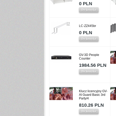
0 PLN
Do koszyka
LC-ZZ445br
0 PLN
Do koszyka
GV-3D People
Counter
1984.56 PLN
Do koszyka
Klucz licencyjny GV-
AI Guard Basic 3rd
Party/4
810.26 PLN
Do koszyka