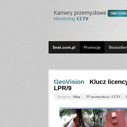
5net.com.pl
Promocje
Bestseller
GeoVision
·
Klucz licenc
LPR/9
Kategoria:
Sklep
»
TV przemysłowa / CCTV
»
R