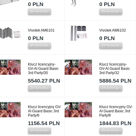
0 PLN
0 PLN
Do koszyka
Do koszyka
Vivotek AM6101
Vivotek AM6102
0 PLN
0 PLN
Do koszyka
Do koszyka
Klucz licencyjny-
Klucz licencyjny-
GV-AI Guard Basic
GV-AI Guard Basic
3rd Party/30
3rd Party/32
5540.27 PLN
5886.54 PLN
Do koszyka
Do koszyka
Klucz licencyjny GV-
Klucz licencyjny GV-
AI Guard Basic 3rd
AI Guard Basic 3rd
Party/6
Party/8
1156.54 PLN
1844.83 PLN
Do koszyka
Do koszyka