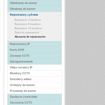
Obiektywy do kamer
Obudowy do kamer
Rejestratory cyfrowe
Rejestratory 4-kanałowe
Rejestratory 8-kanałowe
Rejestratory 16-kanałowe
Dyski do rejestratorów
Akcesoria do rejestratorów
Rejestratory IP
Karty DVR
Zestawy CCTV
Oprogramowanie
Video serwery IP
Monitory CCTV
Dekodery wideo
Uchwyty do kamer
Przewody do kamer
Zasilacze | końcówki
Akcesoria CCTV