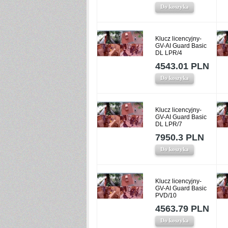
Do koszyka
Klucz licencyjny-
GV-AI Guard Basic
DL LPR/4
4543.01 PLN
Do koszyka
Klucz licencyjny-
GV-AI Guard Basic
DL LPR/7
7950.3 PLN
Do koszyka
Klucz licencyjny-
GV-AI Guard Basic
PVD/10
4563.79 PLN
Do koszyka