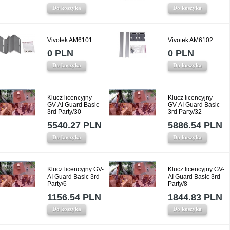
Do koszyka
Do koszyka
Vivotek AM6101
Vivotek AM6102
0 PLN
0 PLN
Do koszyka
Do koszyka
Klucz licencyjny-
Klucz licencyjny-
GV-AI Guard Basic
GV-AI Guard Basic
3rd Party/30
3rd Party/32
5540.27 PLN
5886.54 PLN
Do koszyka
Do koszyka
Klucz licencyjny GV-
Klucz licencyjny GV-
AI Guard Basic 3rd
AI Guard Basic 3rd
Party/6
Party/8
1156.54 PLN
1844.83 PLN
Do koszyka
Do koszyka