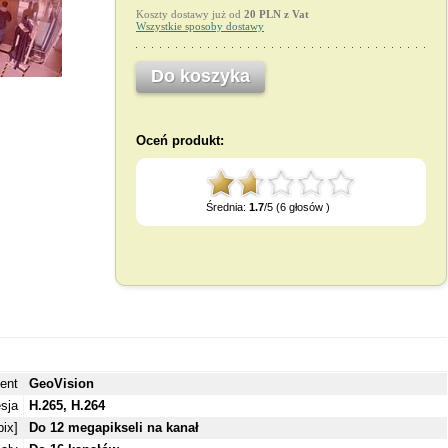
Koszty dostawy już od
20 PLN z Vat
Wszystkie sposoby dostawy
Do koszyka
Oceń produkt:
Średnia:
1.7
/5 (6 głosów )
ent
GeoVision
sja
H.265, H.264
ix]
Do 12 megapikseli na kanał