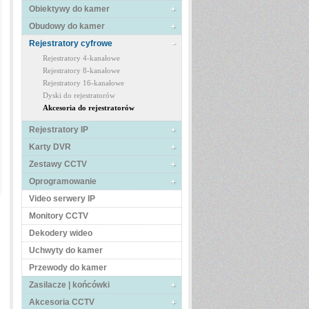
Obiektywy do kamer
Obudowy do kamer
Rejestratory cyfrowe
Rejestratory 4-kanałowe
Rejestratory 8-kanałowe
Rejestratory 16-kanałowe
Dyski do rejestratorów
Akcesoria do rejestratorów
Rejestratory IP
Karty DVR
Zestawy CCTV
Oprogramowanie
Video serwery IP
Monitory CCTV
Dekodery wideo
Uchwyty do kamer
Przewody do kamer
Zasilacze | końcówki
Akcesoria CCTV