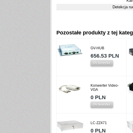
Kan
Detekcja ru
Pozostałe produkty z tej katego
GV-HUB
656.53 PLN
Do koszyka
Konwerter Video-
VGA
0 PLN
Do koszyka
LC-ZZ471
0 PLN