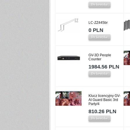
Do koszyka
LC-ZZ445br
0 PLN
Do koszyka
GV-3D People
Counter
1984.56 PLN
Do koszyka
Klucz licencyjny GV-
AI Guard Basic 3rd
Party/4
810.26 PLN
Do koszyka