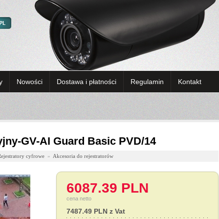
y
Nowości
Dostawa i płatności
Regulamin
Kontakt
yjny-GV-AI Guard Basic PVD/14
ejestratory cyfrowe
»
Akcesoria do rejestratorów
6087.39 PLN
cena netto
7487.49 PLN z Vat