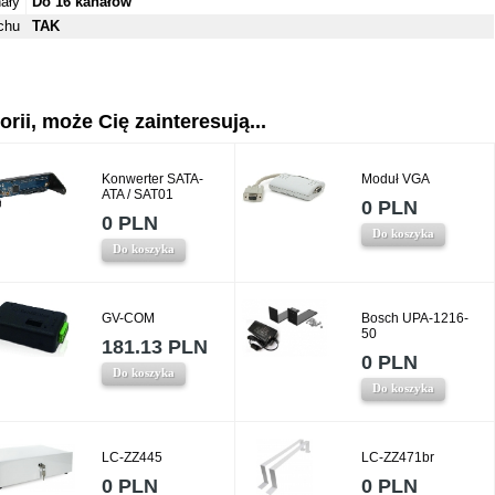
ały
Do 16 kanałów
chu
TAK
rii, może Cię zainteresują...
Konwerter SATA-
Moduł VGA
ATA / SAT01
0 PLN
0 PLN
Do koszyka
Do koszyka
GV-COM
Bosch UPA-1216-
50
181.13 PLN
0 PLN
Do koszyka
Do koszyka
LC-ZZ445
LC-ZZ471br
0 PLN
0 PLN