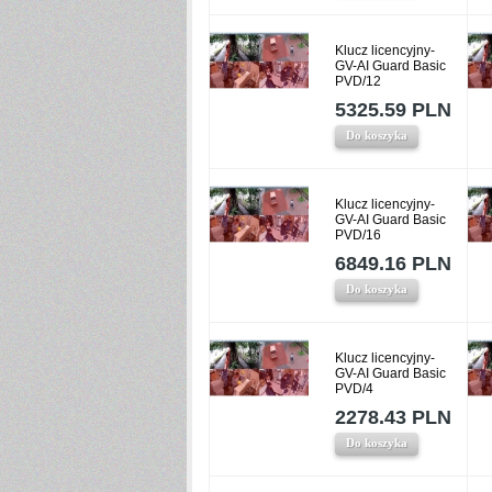
Klucz licencyjny-
GV-AI Guard Basic
PVD/12
5325.59 PLN
Do koszyka
Klucz licencyjny-
GV-AI Guard Basic
PVD/16
6849.16 PLN
Do koszyka
Klucz licencyjny-
GV-AI Guard Basic
PVD/4
2278.43 PLN
Do koszyka