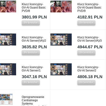
Klucz licencyjny-
Klucz licencyjny-
GV-AI Guard Basic
GV-AI Guard Basic
PVD/8
PVD/9
3801.99 PLN
4182.91 PLN
Do koszyka
Do koszyka
Klucz licencyjny-
Klucz licencyjny-
GV-AI Server(VA)/2
GV-AI Server(VA)/3
3635.82 PLN
4944.67 PLN
Do koszyka
Do koszyka
Klucz licencyjny-
Klucz licencyjny-
GV-AI Server/1
GV-AI Server/2
3047.16 PLN
4806.18 PLN
Do koszyka
Do koszyka
Oprogramowanie
Centralnego
Systemu