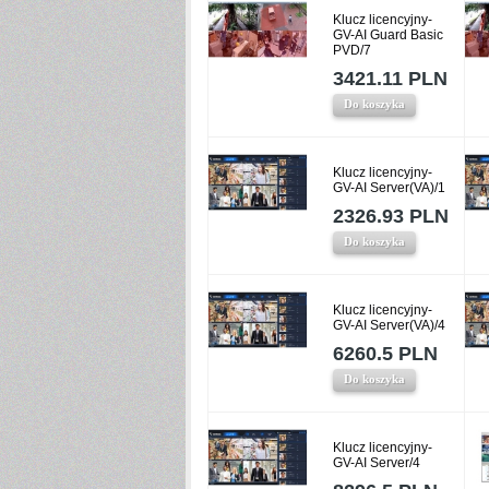
Klucz licencyjny-
GV-AI Guard Basic
PVD/7
3421.11 PLN
Do koszyka
Klucz licencyjny-
GV-AI Server(VA)/1
2326.93 PLN
Do koszyka
Klucz licencyjny-
GV-AI Server(VA)/4
6260.5 PLN
Do koszyka
Klucz licencyjny-
GV-AI Server/4