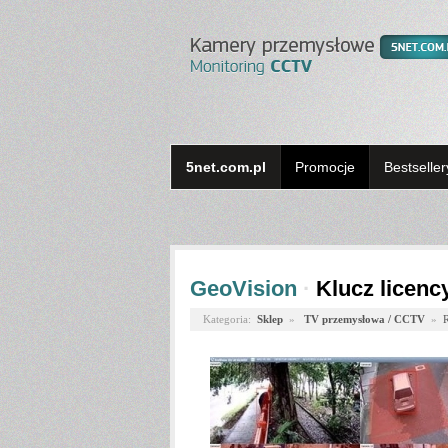
5net.com.pl
Promocje
Bestseller
GeoVision
·
Klucz licenc
Kategoria:
Sklep
»
TV przemysłowa / CCTV
»
R