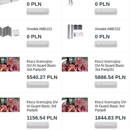
0 PLN
0 PLN
Do koszyka
Do koszyka
Vivotek AM6101
Vivotek AM6102
0 PLN
0 PLN
Do koszyka
Do koszyka
Klucz licencyjny-
Klucz licencyjny-
GV-AI Guard Basic
GV-AI Guard Basic
3rd Party/30
3rd Party/32
5540.27 PLN
5886.54 PLN
Do koszyka
Do koszyka
Klucz licencyjny GV-
Klucz licencyjny GV-
AI Guard Basic 3rd
AI Guard Basic 3rd
Party/6
Party/8
1156.54 PLN
1844.83 PLN
Do koszyka
Do koszyka