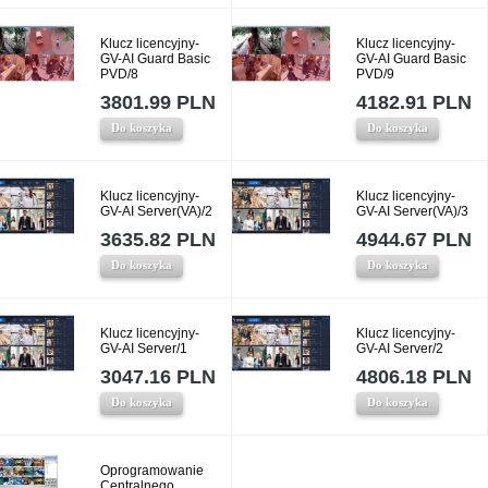
Klucz licencyjny-
Klucz licencyjny-
GV-AI Guard Basic
GV-AI Guard Basic
PVD/8
PVD/9
3801.99 PLN
4182.91 PLN
Do koszyka
Do koszyka
Klucz licencyjny-
Klucz licencyjny-
GV-AI Server(VA)/2
GV-AI Server(VA)/3
3635.82 PLN
4944.67 PLN
Do koszyka
Do koszyka
Klucz licencyjny-
Klucz licencyjny-
GV-AI Server/1
GV-AI Server/2
3047.16 PLN
4806.18 PLN
Do koszyka
Do koszyka
Oprogramowanie
Centralnego