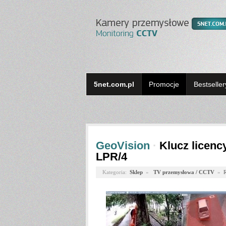
5net.com.pl
Promocje
Bestseller
GeoVision
·
Klucz licenc
LPR/4
Kategoria:
Sklep
»
TV przemysłowa / CCTV
»
R