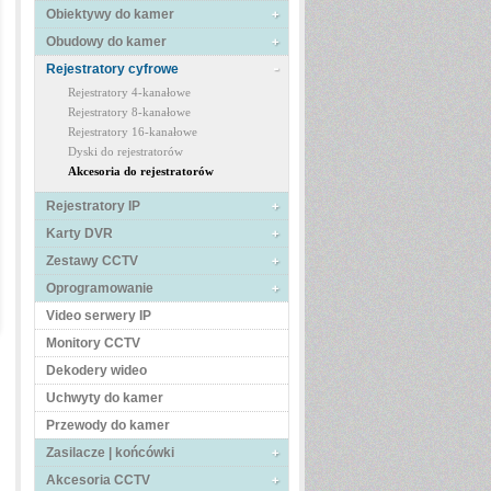
Obiektywy do kamer
Obudowy do kamer
Rejestratory cyfrowe
Rejestratory 4-kanałowe
Rejestratory 8-kanałowe
Rejestratory 16-kanałowe
Dyski do rejestratorów
Akcesoria do rejestratorów
Rejestratory IP
Karty DVR
Zestawy CCTV
Oprogramowanie
Video serwery IP
Monitory CCTV
Dekodery wideo
Uchwyty do kamer
Przewody do kamer
Zasilacze | końcówki
Akcesoria CCTV