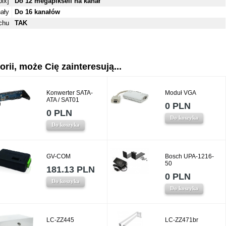
ix]
Do 12 megapikseli na kanał
ały
Do 16 kanałów
chu
TAK
rii, może Cię zainteresują...
Konwerter SATA-
Moduł VGA
ATA / SAT01
0 PLN
0 PLN
Do koszyka
Do koszyka
GV-COM
Bosch UPA-1216-
50
181.13 PLN
0 PLN
Do koszyka
Do koszyka
LC-ZZ445
LC-ZZ471br