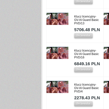
Do koszyka
Klucz licencyjny-
GV-AI Guard Basic
PVD/13
5706.48 PLN
Do koszyka
Klucz licencyjny-
GV-AI Guard Basic
PVD/16
6849.16 PLN
Do koszyka
Klucz licencyjny-
GV-AI Guard Basic
PVD/4
2278.43 PLN
Do koszyka