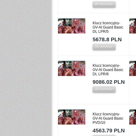
Do koszyka
Klucz licencyjny-
GV-AI Guard Basic
DL LPR/5
5678.8 PLN
Do koszyka
Klucz licencyjny-
GV-AI Guard Basic
DL LPR/8
9086.02 PLN
Do koszyka
Klucz licencyjny-
GV-AI Guard Basic
PVD/10
4563.79 PLN