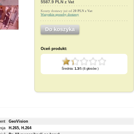
5587.9 PLN z Vat
Koszty dostawy już od
20 PLN z Vat
Wszystkie sposoby dostawy
Do koszyka
Oceń produkt:
Średnia:
1.3
/5 (6 głosów )
ent
GeoVision
sja
H.265, H.264