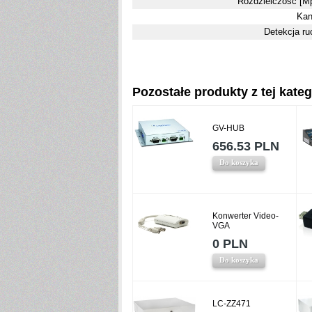
Rozdzielczość [Mp
Kan
Detekcja ru
Pozostałe produkty z tej katego
GV-HUB
656.53 PLN
Do koszyka
Konwerter Video-
VGA
0 PLN
Do koszyka
LC-ZZ471