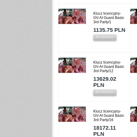
Klucz licencyjny-
GV-AI Guard Basic
3rd Party/1
1135.75 PLN
Do koszyka
Klucz licencyjny-
GV-AI Guard Basic
3rd Party/12
13629.02
PLN
Do koszyka
Klucz licencyjny-
GV-AI Guard Basic
3rd Party/16
18172.11
PLN