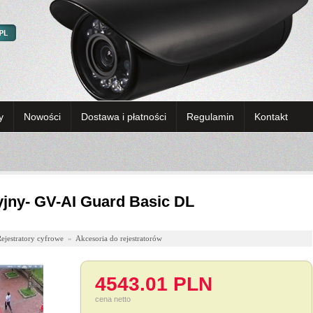
y
Nowości
Dostawa i płatności
Regulamin
Kontakt
yjny- GV-AI Guard Basic DL
ejestratory cyfrowe
»
Akcesoria do rejestratorów
4543.01 PLN
cena netto