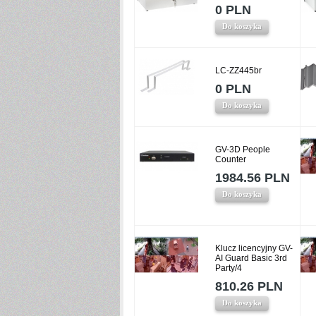
0 PLN
Do koszyka
LC-ZZ445br
0 PLN
Do koszyka
GV-3D People
Counter
1984.56 PLN
Do koszyka
Klucz licencyjny GV-
AI Guard Basic 3rd
Party/4
810.26 PLN
Do koszyka