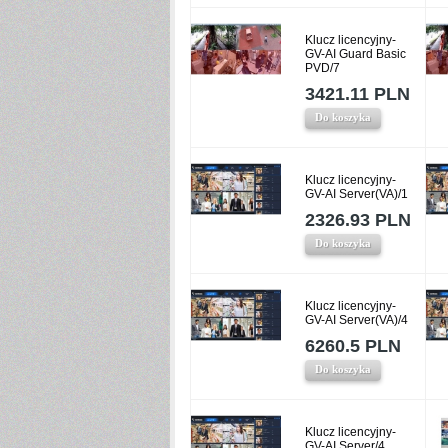
Klucz licencyjny-
GV-AI Guard Basic
PVD/7
3421.11 PLN
Do koszyka
Klucz licencyjny-
GV-AI Server(VA)/1
2326.93 PLN
Do koszyka
Klucz licencyjny-
GV-AI Server(VA)/4
6260.5 PLN
Do koszyka
Klucz licencyjny-
GV-AI Server/4