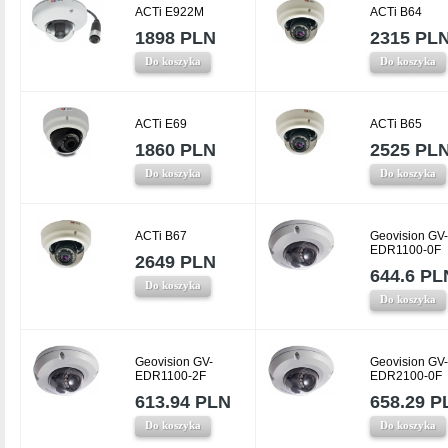
ACTi E922M
ACTi B64
1898 PLN
2315 PL
Do koszyka
Do koszyka
ACTi E69
ACTi B65
1860 PLN
2525 PL
Do koszyka
Do koszyka
ACTi B67
Geovision GV-
EDR1100-0F
2649 PLN
644.6 PL
Do koszyka
Do koszyka
Geovision GV-
Geovision GV-
EDR1100-2F
EDR2100-0F
613.94 PLN
658.29 P
Do koszyka
Do koszyka