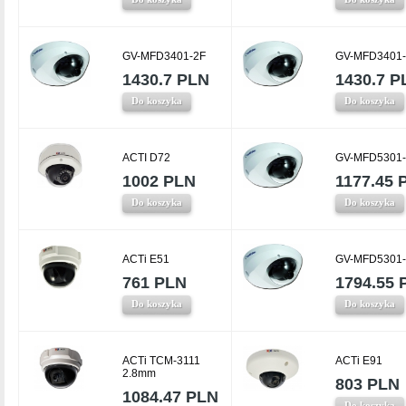
GV-MFD3401-2F
GV-MFD3401-
1430.7 PLN
1430.7 P
Do koszyka
Do koszyka
ACTI D72
GV-MFD5301-
1002 PLN
1177.45 
Do koszyka
Do koszyka
ACTi E51
GV-MFD5301-
761 PLN
1794.55 
Do koszyka
Do koszyka
ACTi TCM-3111
ACTi E91
2.8mm
803 PLN
1084.47 PLN
Do koszyka