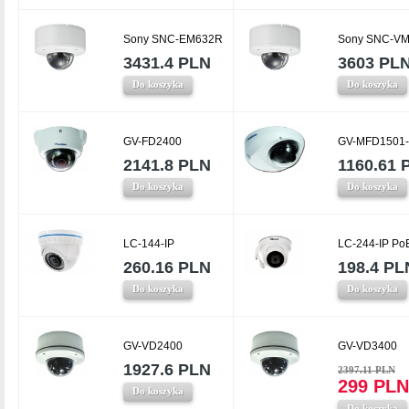
Sony SNC-EM632R
Sony SNC-V
3431.4 PLN
3603 PL
Do koszyka
Do koszyka
GV-FD2400
GV-MFD1501-
2141.8 PLN
1160.61 
Do koszyka
Do koszyka
LC-144-IP
LC-244-IP Po
260.16 PLN
198.4 PL
Do koszyka
Do koszyka
GV-VD2400
GV-VD3400
1927.6 PLN
2397.11 PLN
299 PLN
Do koszyka
Do koszyka