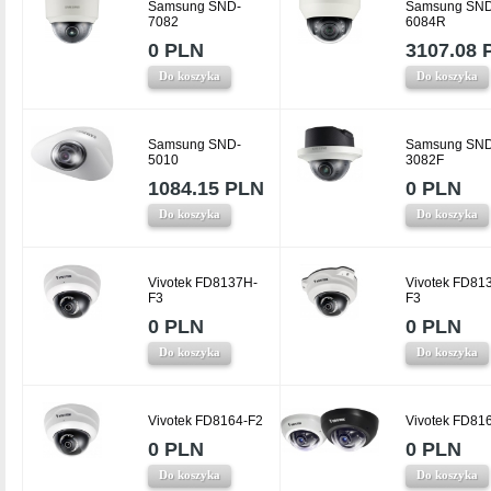
Samsung SND-
Samsung SND
7082
6084R
0 PLN
3107.08 
Do koszyka
Do koszyka
Samsung SND-
Samsung SND
5010
3082F
1084.15 PLN
0 PLN
Do koszyka
Do koszyka
Vivotek FD8137H-
Vivotek FD81
F3
F3
0 PLN
0 PLN
Do koszyka
Do koszyka
Vivotek FD8164-F2
Vivotek FD81
0 PLN
0 PLN
Do koszyka
Do koszyka