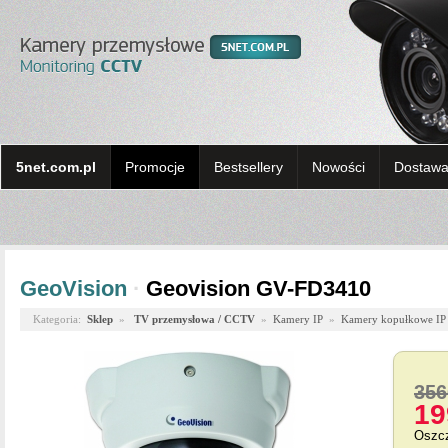
5net.com.pl
Promocje
Bestsellery
Nowości
Dostawa 
GeoVision
·
Geovision GV-FD3410
Kategoria:
Sklep
»
TV przemysłowa / CCTV
»
Kamery IP
»
Kamery kopułkowe IP
356
19
Oszc