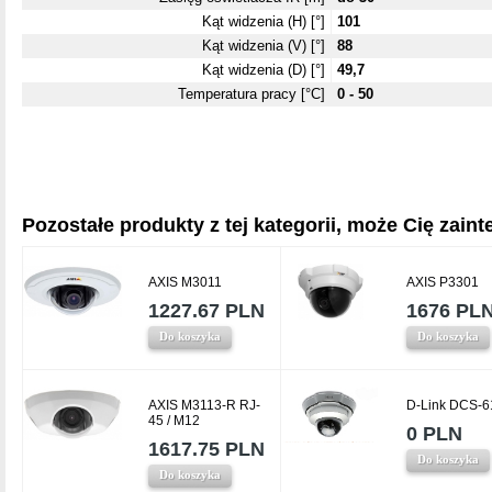
Kąt widzenia (H) [°]
101
Kąt widzenia (V) [°]
88
Kąt widzenia (D) [°]
49,7
Temperatura pracy [°C]
0 - 50
Pozostałe produkty z tej kategorii, może Cię zainte
AXIS M3011
AXIS P3301
1227.67 PLN
1676 PL
Do koszyka
Do koszyka
AXIS M3113-R RJ-
D-Link DCS-6
45 / M12
0 PLN
1617.75 PLN
Do koszyka
Do koszyka