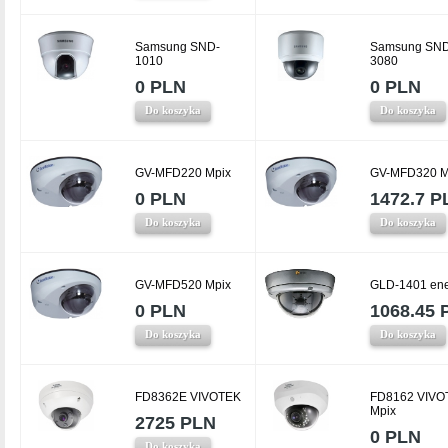
Samsung SND-
Samsung SND
1010
3080
0 PLN
0 PLN
Do koszyka
Do koszyka
GV-MFD220 Mpix
GV-MFD320 M
0 PLN
1472.7 P
Do koszyka
Do koszyka
GV-MFD520 Mpix
GLD-1401 en
0 PLN
1068.45 
Do koszyka
Do koszyka
FD8362E VIVOTEK
FD8162 VIVO
Mpix
2725 PLN
0 PLN
Do koszyka