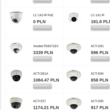
LC-142-IP PoE
LC-141 IP
0 PLN
181.6 PL
Do koszyka
Do koszyka
Vivotek FD8371EV
ACTi D91
3339 PLN
596 PLN
Do koszyka
Do koszyka
ACTi D61A
ACTi E94
1084.47 PLN
858 PLN
Do koszyka
Do koszyka
ACTi E57
ACTi E95
1174.21 PLN
917 PLN