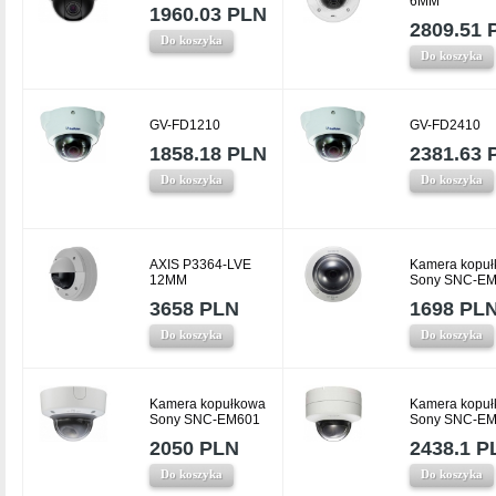
6MM
1960.03 PLN
2809.51 
Do koszyka
Do koszyka
GV-FD1210
GV-FD2410
1858.18 PLN
2381.63 
Do koszyka
Do koszyka
AXIS P3364-LVE
Kamera kopu
12MM
Sony SNC-E
3658 PLN
1698 PL
Do koszyka
Do koszyka
Kamera kopułkowa
Kamera kopu
Sony SNC-EM601
Sony SNC-E
2050 PLN
2438.1 P
Do koszyka
Do koszyka