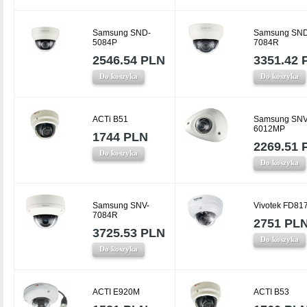
Samsung SND-
Samsung SND
5084P
7084R
2546.54 PLN
3351.42 
Do koszyka
Do koszyka
ACTi B51
Samsung SNV
6012MP
1744 PLN
2269.51 
Do koszyka
Do koszyka
Samsung SNV-
Vivotek FD81
7084R
2751 PL
3725.53 PLN
Do koszyka
Do koszyka
ACTI E920M
ACTI B53