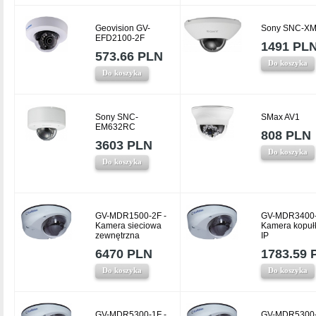
Geovision GV-
Sony SNC-X
EFD2100-2F
1491 PL
573.66 PLN
Do koszyka
Do koszyka
Sony SNC-
SMax AV1
EM632RC
808 PLN
3603 PLN
Do koszyka
Do koszyka
GV-MDR1500-2F -
GV-MDR3400-
Kamera sieciowa
Kamera kopu
zewnętrzna
IP
6470 PLN
1783.59 
Do koszyka
Do koszyka
GV-MDR5300-1F -
GV-MDR5300-