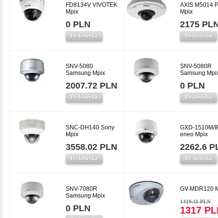
FD8134V VIVOTEK
AXIS M5014 
Mpix
Mpix
0 PLN
2175 PL
Do koszyka
Do koszyka
SNV-5080
SNV-5080R
Samsung Mpix
Samsung Mpi
2007.72 PLN
0 PLN
Do koszyka
Do koszyka
SNC-DH140 Sony
GXD-1510M/I
Mpix
eneo Mpix
3558.02 PLN
2262.6 P
Do koszyka
Do koszyka
SNV-7080R
GV-MDR120 M
Samsung Mpix
1419.11 PLN
0 PLN
1317 PL