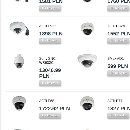
1581 PLN
1760 PL
Do koszyka
Do koszyka
ACTi E922
ACTI D82A
1898 PLN
1552 PL
Do koszyka
Do koszyka
Sony SNC-
SMax AD1
WR632C
599 PLN
13046.99
Do koszyka
PLN
Do koszyka
ACTi E68
ACTi E77
1722.62 PLN
1827 PL
Do koszyka
Do koszyka