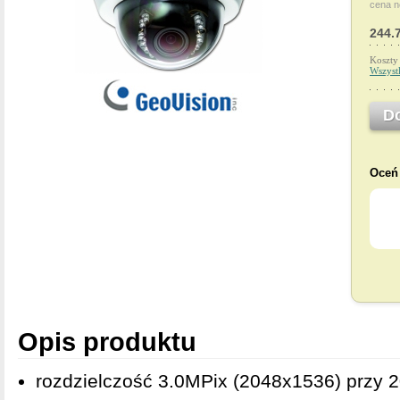
cena n
244.
Koszty
Wszyst
D
Oceń 
Opis produktu
rozdzielczość 3.0MPix (2048x1536) przy 2