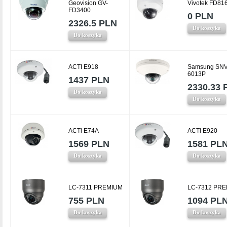
Geovision GV-
Vivotek FD81
FD3400
0 PLN
2326.5 PLN
Do koszyka
Do koszyka
ACTI E918
Samsung SNV
6013P
1437 PLN
2330.33 
Do koszyka
Do koszyka
ACTi E74A
ACTi E920
1569 PLN
1581 PL
Do koszyka
Do koszyka
LC-7311 PREMIUM
LC-7312 PR
755 PLN
1094 PL
Do koszyka
Do koszyka