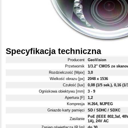
Specyfikacja techniczna
Producent
GeoVision
Przetwornik
1/3.2" CMOS ze skan
Rozdzielczość [Mpix]
3,0
Wielkość obrazu [px]
2048 x 1536
Czułość [lux]
0,08 (1/5 sek.), 0,16 (1/
Ogniskowa obiektywu [mm]
3 - 9
Apertura [F]
1,2
Kompresja
H.264, MJPEG
Gniazdo karty pamięci
SD / SDHC / SDXC
PoE (IEEE 802,3af, 48
Zasilanie
1A), 24V AC
Zasięg oświetlacza IR [m]
do 30