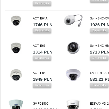
Do koszyka
ACTi E64A
Sony SNC-X
1746 PLN
1926 PL
Do koszyka
Do koszyka
ACTi E66
Sony SNC-H
1314 PLN
2713 PL
Do koszyka
Do koszyka
ACTi E85
GV-EFD1100-
1949 PLN
531.21 P
Do koszyka
Do koszyka
GV-FD1500
EDIMAX VD-