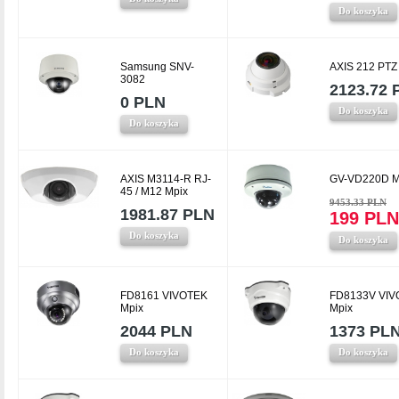
Do koszyka
Samsung SNV-
AXIS 212 PTZ
3082
2123.72 
0 PLN
Do koszyka
Do koszyka
AXIS M3114-R RJ-
GV-VD220D M
45 / M12 Mpix
9453.33 PLN
1981.87 PLN
199 PLN
Do koszyka
Do koszyka
FD8161 VIVOTEK
FD8133V VIV
Mpix
Mpix
2044 PLN
1373 PL
Do koszyka
Do koszyka