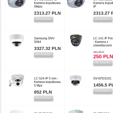
Kamera kopułkowa
Kamera kopu
5Mpix
IP
2313.27 PLN
2313.27 
Do koszyka
Do koszyka
Samsung SNV-
LC-141 IP Pr
5084
- Kamera z
oświetlaczem 
3327.32 PLN
365 PLN
Do koszyka
250 PLN
Do koszyka
LC-524-IP 5 mm -
GV-EFD3101
Kamera kopułkowa
1456.5 P
5 Mpx
Do koszyka
852 PLN
Do koszyka